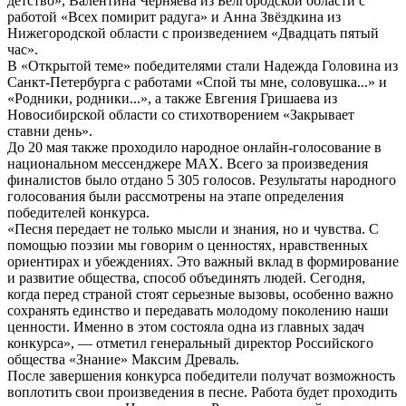
детство», Валентина Черняева из Белгородской области с
работой «Всех помирит радуга» и Анна Звёздкина из
Нижегородской области с произведением «Двадцать пятый
час».
В «Открытой теме» победителями стали Надежда Головина из
Санкт-Петербурга с работами «Спой ты мне, соловушка...» и
«Родники, родники...», а также Евгения Гришаева из
Новосибирской области со стихотворением «Закрывает
ставни день».
До 20 мая также проходило народное онлайн-голосование в
национальном мессенджере MAX. Всего за произведения
финалистов было отдано 5 305 голосов. Результаты народного
голосования были рассмотрены на этапе определения
победителей конкурса.
«Песня передает не только мысли и знания, но и чувства. С
помощью поэзии мы говорим о ценностях, нравственных
ориентирах и убеждениях. Это важный вклад в формирование
и развитие общества, способ объединять людей. Сегодня,
когда перед страной стоят серьезные вызовы, особенно важно
сохранять единство и передавать молодому поколению наши
ценности. Именно в этом состояла одна из главных задач
конкурса», — ­­­­отметил генеральный директор Российского
общества «Знание» Максим Древаль.
После завершения конкурса победители получат возможность
воплотить свои произведения в песне. Работа будет проходить