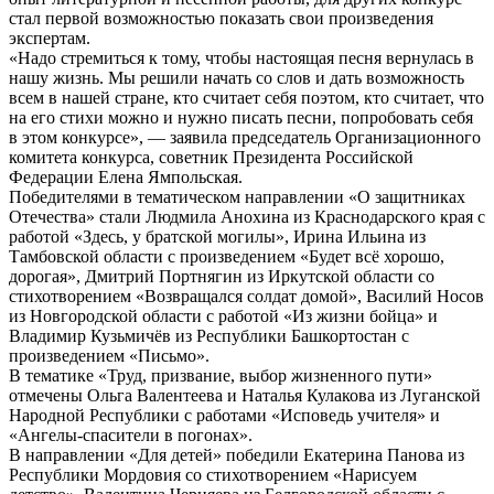
стал первой возможностью показать свои произведения
экспертам.
«Надо стремиться к тому, чтобы настоящая песня вернулась в
нашу жизнь. Мы решили начать со слов и дать возможность
всем в нашей стране, кто считает себя поэтом, кто считает, что
на его стихи можно и нужно писать песни, попробовать себя
в этом конкурсе», — заявила председатель Организационного
комитета конкурса, советник Президента Российской
Федерации Елена Ямпольская.
Победителями в тематическом направлении «О защитниках
Отечества» стали Людмила Анохина из Краснодарского края с
работой «Здесь, у братской могилы», Ирина Ильина из
Тамбовской области с произведением «Будет всё хорошо,
дорогая», Дмитрий Портнягин из Иркутской области со
стихотворением «Возвращался солдат домой», Василий Носов
из Новгородской области с работой «Из жизни бойца» и
Владимир Кузьмичёв из Республики Башкортостан с
произведением «Письмо».
В тематике «Труд, призвание, выбор жизненного пути»
отмечены Ольга Валентеева и Наталья Кулакова из Луганской
Народной Республики с работами «Исповедь учителя» и
«Ангелы-спасители в погонах».
В направлении «Для детей» победили Екатерина Панова из
Республики Мордовия со стихотворением «Нарисуем