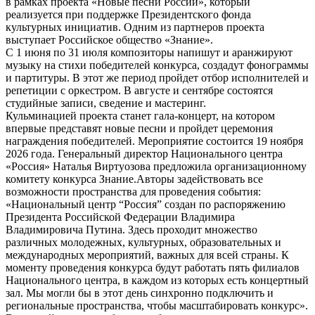
в рамках проекта «Новые песни России», который
реализуется при поддержке Президентского фонда
культурных инициатив. Одним из партнеров проекта
выступает Российское общество «Знание».
С 1 июня по 31 июля композиторы напишут и аранжируют
музыку на стихи победителей конкурса, создадут фонограммы
и партитуры. В этот же период пройдет отбор исполнителей и
репетиции с оркестром. В августе и сентябре состоятся
студийные записи, сведение и мастеринг.
Кульминацией проекта станет гала-концерт, на котором
впервые представят новые песни и пройдет церемония
награждения победителей. Мероприятие состоится 19 ноября
2026 года. Генеральный директор Национального центра
«Россия» Наталья Виртуозова предложила организационному
комитету конкурса Знание.Авторы задействовать все
возможности пространства для проведения события:
«Национальный центр “Россия” создан по распоряжению
Президента Российской Федерации Владимира
Владимировича Путина. Здесь проходит множество
различных молодежных, культурных, образовательных и
международных мероприятий, важных для всей страны. К
моменту проведения конкурса будут работать пять филиалов
Национального центра, в каждом из которых есть концертный
зал. Мы могли бы в этот день синхронно подключить и
региональные пространства, чтобы масштабировать конкурс».