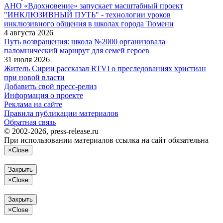
АНО «Вдохновение» запускает масштабный проект
"ИНКЛЮЗИВНЫЙ ПУТЬ" - технологии уроков
инклюзивного общения в школах города Тюмени
4 августа 2026
Путь возвращения: школа №2000 организовала
паломнический маршрут для семей героев
31 июля 2026
Житель Сирии рассказал RTVI о преследованиях христиан
при новой власти
Добавить свой пресс-релиз
Информация о проекте
Реклама на сайте
Правила публикации материалов
Обратная связь
© 2002-2026, press-release.ru
При использовании материалов ссылка на сайт обязательна
×
Close
Закрыть
×
Close
Закрыть
×
Close