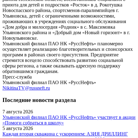
приюта для детей и подростков «Росток» в д. Рокотушка
Новоспасского района, спортсменов-паралимпийцев г.
Ульяновска, детей с ограниченными возможностями,
проживаюших в учреждениях социального обслуживания
«Дом добра и милосердия «Родник» в с. Максимовка
Ульяновского района и «Добрый дом «Новый горизонт» в г.
Новоульяновске.
Ульяновский филиал ПАО НК «РуссНефть» планомерно
осуществляет реализацию благотворительных и спонсорских
программ в районах своего присутствия. Предприятие
стремится всецело способствовать развитию социальной
сферы региона, а также оказывать адресную поддержку
обратившимся гражданам.
Пресс-служба
Ульяновский филиал ПАО НК «РуссНефть»
NikitinaTV@russneft.ru
Последние новости раздела
7 августа 2026
Ульяновский филиал ПАО НК «РуссНефть» участвует в акции
«Помоги собраться в школу»
5 августа 2026
Каждая вторая скважина с ускорением: АЗИЯ ДРИЛЛИНГ