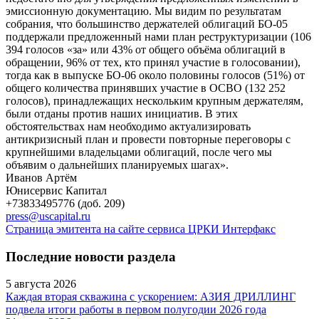
эмиссионную документацию. Мы видим по результатам
собрания, что большинство держателей облигаций БО-05
поддержали предложенный нами план реструктуризации (106
394 голосов «за» или 43% от общего объёма облигаций в
обращении, 96% от тех, кто принял участие в голосовании),
тогда как в выпуске БО-06 около половины голосов (51%) от
общего количества принявших участие в ОСВО (132 252
голосов), принадлежащих нескольким крупным держателям,
были отданы против наших инициатив. В этих
обстоятельствах нам необходимо актуализировать
антикризисный план и провести повторные переговоры с
крупнейшими владельцами облигаций, после чего мы
объявим о дальнейших планируемых шагах».
Иванов Артём
Юнисервис Капитал
+73833495776 (доб. 209)
press@uscapital.ru
Страница эмитента на сайте сервиса ЦРКИ Интерфакс
Последние новости раздела
5 августа 2026
Каждая вторая скважина с ускорением: АЗИЯ ДРИЛЛИНГ
подвела итоги работы в первом полугодии 2026 года