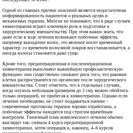
Одной из главных причин опасений является недостаточная
информированность пациентов о реальных целях и
механизмах терапии. Многие не понимают, что в ряде случаев
химиотерапия играет ключевую роль в подготовке к
хирургическому вмешательству. При этом важно знать, что
даже если в ходе лечения возникают побочные эффекты,
например выпадение волос, это явление носит временный
характер: со временем волосяной покров восстанавливается, а
иногда волосы становятся даже гуще.
Кроме того, предоперационная и послеоперационная
химиотерапия выполняют важнейшую профилактическую
функцию: они существенно снижают риск того, что раковые
клетки распространятся по организму после хирургического
вмешательства. Стоит отметить, что в отдельных случаях,
когда опухоль небольшая (размером до 2 см), можно обойтись
только операцией, не прибегая к химиотерапии. Однако если
лечение необходимо, не стоит поддаваться панике -
современные протоколы терапии хорошо отработаны, а
побочные эффекты находятся под строгим врачебным
контролем. Типичный план комплексного лечения обычно
выглядит так: сначала 4 курса предоперационной
химиотерапии, затем операция и, наконец, 4–6 курсов