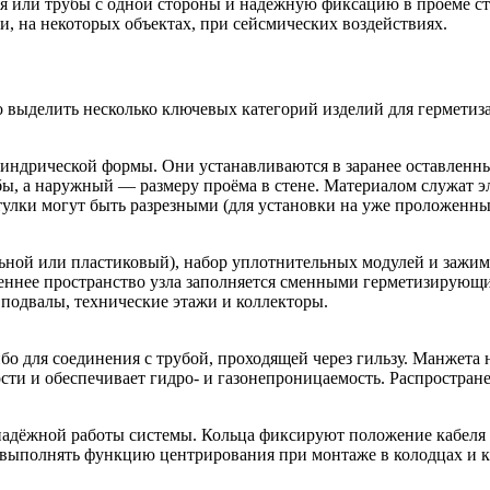
ля или трубы с одной стороны и надёжную фиксацию в проёме с
и, на некоторых объектах, при сейсмических воздействиях.
выделить несколько ключевых категорий изделий для герметиз
индрической формы. Они устанавливаются в заранее оставленн
бы, а наружный — размеру проёма в стене. Материалом служат 
тулки могут быть разрезными (для установки на уже проложенн
ьной или пластиковый), набор уплотнительных модулей и зажи
утреннее пространство узла заполняется сменными герметизир
подвалы, технические этажи и коллекторы.
бо для соединения с трубой, проходящей через гильзу. Манжета 
сти и обеспечивает гидро- и газонепроницаемость. Распростра
 надёжной работы системы. Кольца фиксируют положение кабеля
 выполнять функцию центрирования при монтаже в колодцах и к