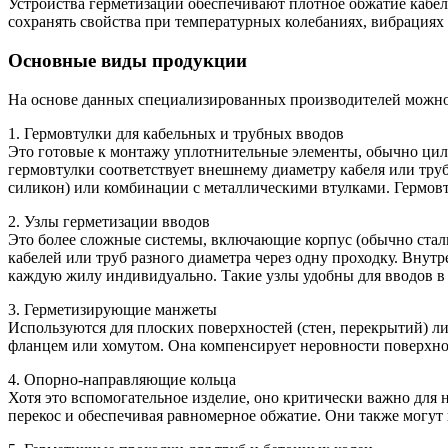
Устройства герметизации обеспечивают плотное обжатие кабе
сохранять свойства при температурных колебаниях, вибрациях 
Основные виды продукции
На основе данных специализированных производителей можно 
1. Гермовтулки для кабельных и трубных вводов
Это готовые к монтажу уплотнительные элементы, обычно цил
гермовтулки соответствует внешнему диаметру кабеля или тру
силикон) или комбинации с металлическими втулками. Гермов
2. Узлы герметизации вводов
Это более сложные системы, включающие корпус (обычно стал
кабелей или труб разного диаметра через одну проходку. Вн
каждую жилу индивидуально. Такие узлы удобны для вводов в 
3. Герметизирующие манжеты
Используются для плоских поверхностей (стен, перекрытий) ли
фланцем или хомутом. Она компенсирует неровности поверхно
4. Опорно-направляющие кольца
Хотя это вспомогательное изделие, оно критически важно для
перекос и обеспечивая равномерное обжатие. Они также могут