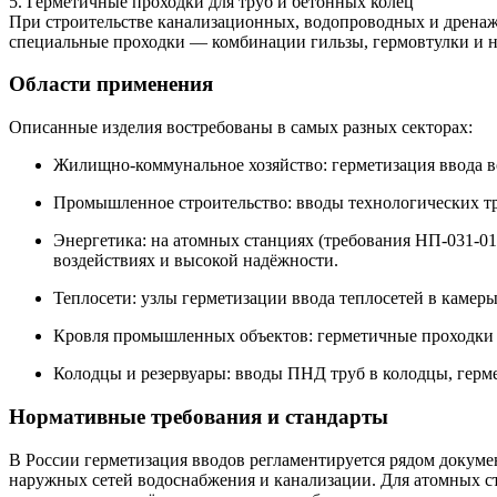
5. Герметичные проходки для труб и бетонных колец
При строительстве канализационных, водопроводных и дренажн
специальные проходки — комбинации гильзы, гермовтулки и на
Области применения
Описанные изделия востребованы в самых разных секторах:
Жилищно-коммунальное хозяйство: герметизация ввода в
Промышленное строительство: вводы технологических тр
Энергетика: на атомных станциях (требования НП-031-01
воздействиях и высокой надёжности.
Теплосети: узлы герметизации ввода теплосетей в камеры
Кровля промышленных объектов: герметичные проходки ч
Колодцы и резервуары: вводы ПНД труб в колодцы, герме
Нормативные требования и стандарты
В России герметизация вводов регламентируется рядом докуме
наружных сетей водоснабжения и канализации. Для атомных с