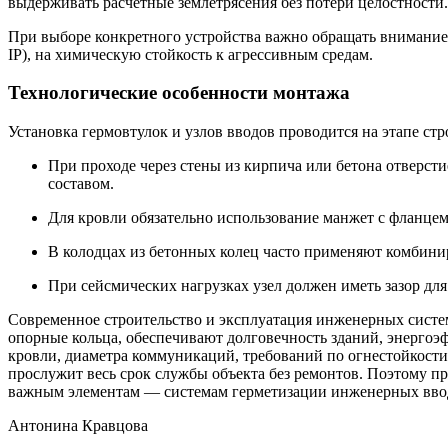
выдерживать расчётные землетрясения без потери целостности
При выборе конкретного устройства важно обращать внимание 
IP), на химическую стойкость к агрессивным средам.
Технологические особенности монтажа
Установка гермовтулок и узлов вводов проводится на этапе ст
При проходе через стены из кирпича или бетона отверс
составом.
Для кровли обязательно использование манжет с фланцем
В колодцах из бетонных колец часто применяют комбини
При сейсмических нагрузках узел должен иметь зазор дл
Современное строительство и эксплуатация инженерных систем
опорные кольца, обеспечивают долговечность зданий, энергоэ
кровли, диаметра коммуникаций, требований по огнестойкости
прослужит весь срок службы объекта без ремонтов. Поэтому п
важным элементам — системам герметизации инженерных вво
Антонина Кравцова