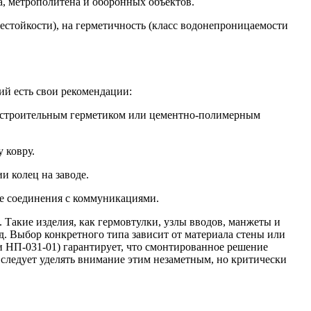
а, метрополитена и оборонных объектов.
естойкости), на герметичность (класс водонепроницаемости
ий есть свои рекомендации:
ся строительным герметиком или цементно-полимерным
 ковру.
 колец на заводе.
ие соединения с коммуникациями.
Такие изделия, как гермовтулки, узлы вводов, манжеты и
д. Выбор конкретного типа зависит от материала стены или
 НП-031-01) гарантирует, что смонтированное решение
следует уделять внимание этим незаметным, но критически