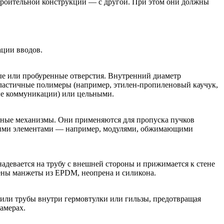
троительной конструкции — с другой. При этом они должны
ации вводов.
ые или пробуренные отверстия. Внутренний диаметр
эластичные полимеры (например, этилен-пропиленовый каучук,
ые коммуникации) или цельными.
мные механизмы. Они применяются для пропуска пучков
ующими элементами — например, модулями, обжимающими
надевается на трубу с внешней стороны и прижимается к стене
нены манжеты из EPDM, неопрена и силикона.
 или трубы внутри гермовтулки или гильзы, предотвращая
амерах.