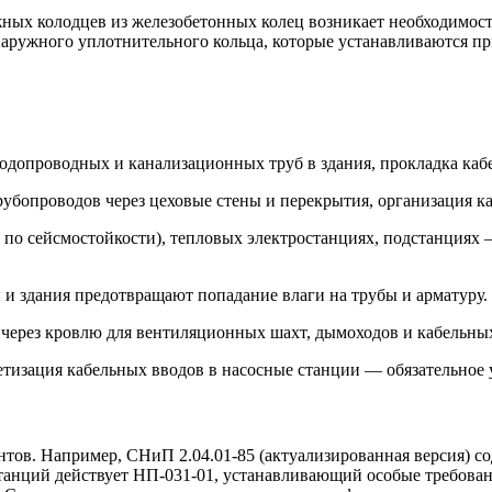
ых колодцев из железобетонных колец возникает необходимость 
ружного уплотнительного кольца, которые устанавливаются при
одопроводных и канализационных труб в здания, прокладка кабе
убопроводов через цеховые стены и перекрытия, организация ка
 по сейсмостойкости), тепловых электростанциях, подстанциях
 и здания предотвращают попадание влаги на трубы и арматуру.
ерез кровлю для вентиляционных шахт, дымоходов и кабельных
тизация кабельных вводов в насосные станции — обязательное у
нтов. Например, СНиП 2.04.01‑85 (актуализированная версия) с
танций действует НП-031-01, устанавливающий особые требова