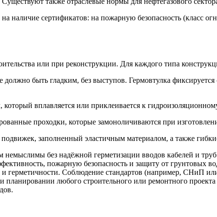
. Существуют также отраслевые нормы для нефтегазового сектор
на наличие сертификатов: на пожарную безопасность (класс огн
роительства или при реконструкции. Для каждого типа конструкц
тие должно быть гладким, без выступов. Гермовтулка фиксирует
, который вплавляется или приклеивается к гидроизоляционному
рованные проходки, которые замоноличиваются при изготовлении
я подвижек, заполненный эластичным материалом, а также гибк
 немыслимы без надёжной герметизации вводов кабелей и труб. 
ффективность, пожарную безопасность и защиту от грунтовых во
 и герметичности. Соблюдение стандартов (например, СНиП или
ри планировании любого строительного или ремонтного проекта 
дов.