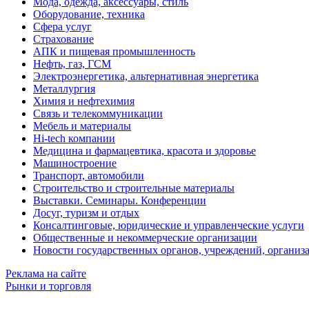
Мода, одежда, аксессуары, стиль
Оборудование, техника
Сфера услуг
Страхование
АПК и пищевая промышленность
Нефть, газ, ГСМ
Электроэнергетика, альтернативная энергетика
Металлургия
Химия и нефтехимия
Связь и телекоммуникации
Мебель и материалы
Hi-tech компании
Медицина и фармацевтика, красота и здоровье
Машиностроение
Транспорт, автомобили
Строительство и строительные материалы
Выставки. Семинары. Конференции
Досуг, туризм и отдых
Консалтинговые, юридические и управленческие услуги
Общественные и некоммерческие организации
Новости государственных органов, учреждений, организ
Реклама на сайте
Рынки и торговля