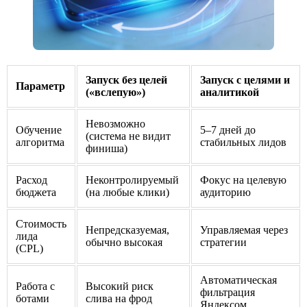
Запуск без целей
Запуск с целями и
Параметр
(«вслепую»)
аналитикой
Невозможно
Обучение
5–7 дней до
(система не видит
алгоритма
стабильных лидов
финиша)
Расход
Неконтролируемый
Фокус на целевую
бюджета
(на любые клики)
аудиторию
Стоимость
Непредсказуемая,
Управляемая через
лида
обычно высокая
стратегии
(CPL)
Автоматическая
Работа с
Высокий риск
фильтрация
ботами
слива на фрод
Яндексом