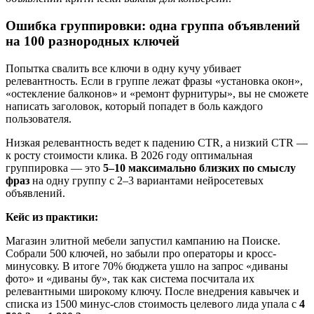
Ошибка группировки: одна группа объявлений
на 100 разнородных ключей
Попытка свалить все ключи в одну кучу убивает
релевантность. Если в группе лежат фразы «установка окон»,
«остекление балконов» и «ремонт фурнитуры», вы не сможете
написать заголовок, который попадет в боль каждого
пользователя.
Низкая релевантность ведет к падению CTR, а низкий CTR —
к росту стоимости клика. В 2026 году оптимальная
группировка — это
5–10 максимально близких по смыслу
фраз
на одну группу с 2–3 вариантами нейросетевых
объявлений.
Кейс из практики:
Магазин элитной мебели запустил кампанию на Поиске.
Собрали 500 ключей, но забыли про операторы и кросс-
минусовку. В итоге 70% бюджета ушло на запрос «диваны
фото» и «диваны бу», так как система посчитала их
релевантными широкому ключу. После внедрения кавычек и
списка из 1500 минус-слов стоимость целевого лида упала с
4