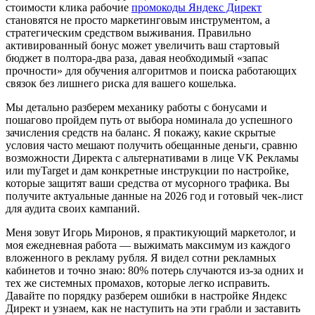
стоимости клика рабочие
промокоды Яндекс Директ
становятся не просто маркетинговым инструментом, а
стратегическим средством выживания. Правильно
активированный бонус может увеличить ваш стартовый
бюджет в полтора-два раза, давая необходимый «запас
прочности» для обучения алгоритмов и поиска работающих
связок без лишнего риска для вашего кошелька.
Мы детально разберем механику работы с бонусами и
пошагово пройдем путь от выбора номинала до успешного
зачисления средств на баланс. Я покажу, какие скрытые
условия часто мешают получить обещанные деньги, сравню
возможности Директа с альтернативами в лице VK Рекламы
или myTarget и дам конкретные инструкции по настройке,
которые защитят ваши средства от мусорного трафика. Вы
получите актуальные данные на 2026 год и готовый чек-лист
для аудита своих кампаний.
Меня зовут Игорь Миронов, я практикующий маркетолог, и
моя ежедневная работа — выжимать максимум из каждого
вложенного в рекламу рубля. Я видел сотни рекламных
кабинетов и точно знаю: 80% потерь случаются из-за одних и
тех же системных промахов, которые легко исправить.
Давайте по порядку разберем ошибки в настройке Яндекс
Директ и узнаем, как не наступить на эти грабли и заставить