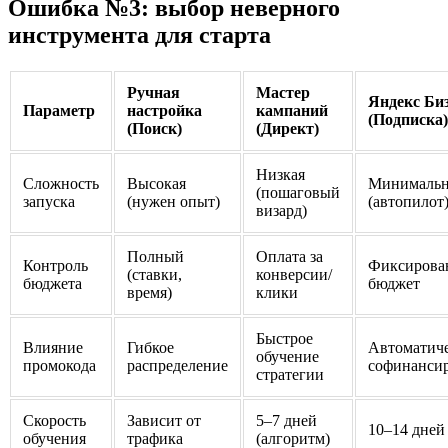
Ошибка №3: выбор неверного
инструмента для старта
Ручная
Мастер
Яндекс Би
Параметр
настройка
кампаний
(Подписка)
(Поиск)
(Директ)
Низкая
Сложность
Высокая
Минимальн
(пошаговый
запуска
(нужен опыт)
(автопилот
визард)
Полный
Оплата за
Контроль
Фиксирова
(ставки,
конверсии/
бюджета
бюджет
время)
клики
Быстрое
Влияние
Гибкое
Автоматиче
обучение
промокода
распределение
софинанси
стратегии
Скорость
Зависит от
5–7 дней
10–14 дней
обучения
трафика
(алгоритм)