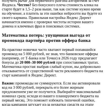
получить рычаг для первичного разгона алгоритмов за счет
Яндекса.
Честно?
Без бонусного плеча стоимость клика на
старте будет в 1,5–2 раза выше, так как системе нужно время
на обучение, а платить за эти ошибки нейросети вы будете из
своего кармана. Правильная настройка Яндекс Директ
начинается именно с проверки чистоты истории вашего
домена и ключевых фраз в поисковых системах.
Математика потерь: упущенная выгода от
промокода партнёра против оффера банка
На практике новички часто хватают первый попавшийся
промокод на 5 000 рублей, не зная, что банковские офферы
(например, от Т-Банка или Точки) в 2026 году предлагают
бонусы до
20 000–30 000 рублей
при сопоставимых тратах.
Математика простая: выбрав слабый купон, вы добровольно
отказываетесь от существенной части рекламного бюджета на
старт кампаний в Яндекс Директ.
Важно:
промокоды не суммируются. Если вы активировали
код на 3 000 рублей, перекрыть его более жирным
предложением уже не получится. Выбирайте максимальный
номинал сразу, исходя из вашего планируемого бюджета на
первый месяц. Это поможет избежать типичной ошибки,
когда кампания затухает из-за нехватки средств на этапе