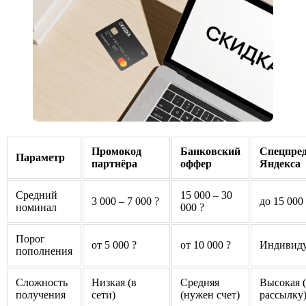
Промокод
Банковский
Спецпре
Параметр
партнёра
оффер
Яндекса
Средний
15 000 – 30
3 000 – 7 000 ?
до 15 000
номинал
000 ?
Порог
от 5 000 ?
от 10 000 ?
Индивиду
пополнения
Сложность
Низкая (в
Средняя
Высокая (
получения
сети)
(нужен счет)
рассылку