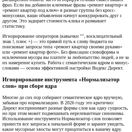
фраз. Если вы добавили ключевые фразы «ремонт квартир» и
«ремонт квартир под ключ» в разные группы без кросс-
минусовки, ваши объявления начнут конкурировать друг с
другом. Это задирает стоимость клика и размывает
статистику.
Игнорирование операторов (кавычки "", восклицательный
знак !, плюс +) — это прямой путь к сливу бюджета на
поисковые запросы типа «ремонт квартир своими руками»
или «ремонт квартир фото». Без фиксации словоформы и
исключения мусора вы платите за любопытство людей, а не за
их намерение купить. Работа с семантическим ядром и минус-
словами — основа эффективной настройки Яндекс Директ.
Игнорирование инструмента «Нормализатор
слов» при сборе ядра
Многие до сих пор собирают семантическое ядро вручную,
забывая про нормализацию. В 2026 году это критично:
Директ воспринимает разные формы слов как одну сущность,
но при этом может подмешивать нерелевантные синонимы.
Использование инструмента Нормализатор слов позволяет
привести все запросы к начальной форме и заранее увидеть,
какие мусорные хвосты могут прицепиться к вашему ядру.