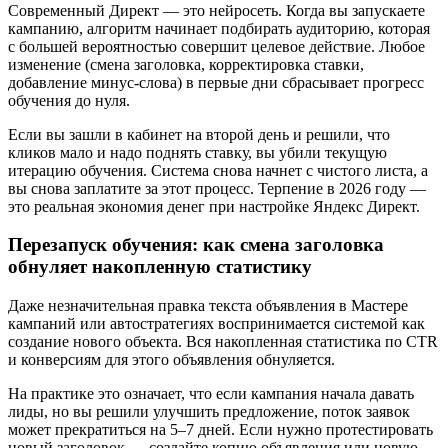
Современный Директ — это нейросеть. Когда вы запускаете
кампанию, алгоритм начинает подбирать аудиторию, которая
с большей вероятностью совершит целевое действие. Любое
изменение (смена заголовка, корректировка ставки,
добавление минус-слова) в первые дни сбрасывает прогресс
обучения до нуля.
Если вы зашли в кабинет на второй день и решили, что
кликов мало и надо поднять ставку, вы убили текущую
итерацию обучения. Система снова начнет с чистого листа, а
вы снова заплатите за этот процесс. Терпение в 2026 году —
это реальная экономия денег при настройке Яндекс Директ.
Перезапуск обучения: как смена заголовка
обнуляет накопленную статистику
Даже незначительная правка текста объявления в Мастере
кампаний или автостратегиях воспринимается системой как
создание нового объекта. Вся накопленная статистика по CTR
и конверсиям для этого объявления обнуляется.
На практике это означает, что если кампания начала давать
лиды, но вы решили улучшить предложение, поток заявок
может прекратиться на 5–7 дней. Если нужно протестировать
новый заголовок — создайте копию объявления или новую