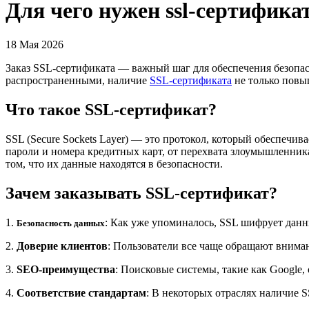
Для чего нужен ssl-сертифика
18 Мая 2026
Заказ SSL-сертификата — важный шаг для обеспечения безопас
распространенными, наличие
SSL-сертификата
не только повыш
Что такое SSL-сертификат?
SSL (Secure Sockets Layer) — это протокол, который обеспечи
пароли и номера кредитных карт, от перехвата злоумышленника
том, что их данные находятся в безопасности.
Зачем заказывать SSL-сертификат?
1.
: Как уже упоминалось, SSL шифрует данн
Безопасность данных
2.
Доверие клиентов
: Пользователи все чаще обращают вниман
3.
SEO-преимущества
: Поисковые системы, такие как Google,
4.
Соответствие стандартам
: В некоторых отраслях наличие 