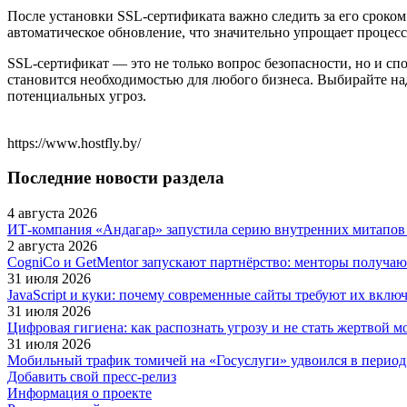
После установки SSL-сертификата важно следить за его сроком
автоматическое обновление, что значительно упрощает процесс
SSL-сертификат — это не только вопрос безопасности, но и сп
становится необходимостью для любого бизнеса. Выбирайте на
потенциальных угроз.
https://www.hostfly.by/
Последние новости раздела
4 августа 2026
ИТ-компания «Андагар» запустила серию внутренних митапов 
2 августа 2026
CogniCo и GetMentor запускают партнёрство: менторы получаю
31 июля 2026
JavaScript и куки: почему современные сайты требуют их включ
31 июля 2026
Цифровая гигиена: как распознать угрозу и не стать жертвой 
31 июля 2026
Мобильный трафик томичей на «Госуслуги» удвоился в период
Добавить свой пресс-релиз
Информация о проекте