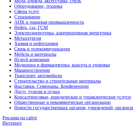
Мода, одежда, аксессуары, стиль
Оборудование, техника
Сфера услуг
Страхование
АПК и пищевая промышленность
Нефть, газ, ГСМ
Электроэнергетика, альтернативная энергетика
Металлургия
Химия и нефтехимия
Связь и телекоммуникации
Мебель и материалы
Hi-tech компании
Медицина и фармацевтика, красота и здоровье
Машиностроение
Транспорт, автомобили
Строительство и строительные материалы
Выставки. Семинары. Конференции
Досуг, туризм и отдых
Консалтинговые, юридические и управленческие услуги
Общественные и некоммерческие организации
Новости государственных органов, учреждений, организ
Реклама на сайте
Интернет