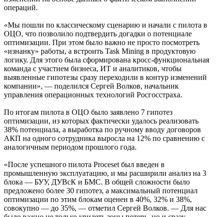
операций.
«Мы пошли по классическому сценарию и начали с пилота в
ОЦО, что позволило подтвердить догадки о потенциале
оптимизации. При этом было важно не просто посмотреть
«изнанку» работы, а встроить Task Mining в продуктовую
логику. Для этого была сформирована кросс-функциональная
команда с участием бизнеса, ИТ и аналитиков, чтобы
выявленные гипотезы сразу переходили в контур изменений
компании», — поделился Сергей Волков, начальник
управления операционных технологий Росгосстраха.
По итогам пилота в ОЦО было заявлено 7 гипотез
оптимизации, из которых фактически удалось реализовать
38% потенциала, а выработка по ручному вводу договоров
АКП на одного сотрудника выросла на 12% по сравнению с
аналогичным периодом прошлого года.
«После успешного пилота Proceset был введен в
промышленную эксплуатацию, и мы расширили анализ на 3
блока — БУУ, ДУВсК и БМС. В общей сложности было
предложено более 30 гипотез, а максимальный потенциал
оптимизации по этим блокам оценен в 40%, 32% и 38%,
совокупно — до 35%, — отметил Сергей Волков. — Для нас
было важно не только увидеть зоны потерь, но и сразу