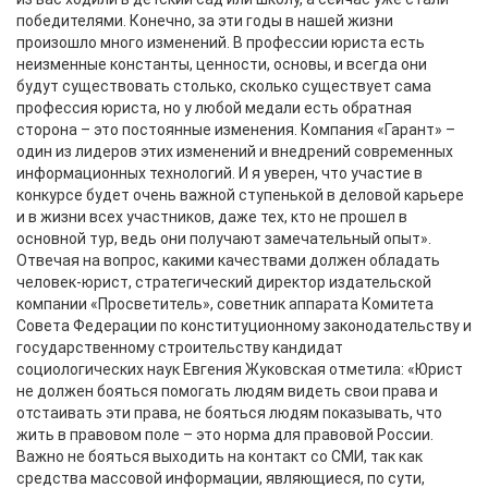
победителями. Конечно, за эти годы в нашей жизни
произошло много изменений. В профессии юриста есть
неизменные константы, ценности, основы, и всегда они
будут существовать столько, сколько существует сама
профессия юриста, но у любой медали есть обратная
сторона – это постоянные изменения. Компания «Гарант» –
один из лидеров этих изменений и внедрений современных
информационных технологий. И я уверен, что участие в
конкурсе будет очень важной ступенькой в деловой карьере
и в жизни всех участников, даже тех, кто не прошел в
основной тур, ведь они получают замечательный опыт».
Отвечая на вопрос, какими качествами должен обладать
человек-юрист, стратегический директор издательской
компании «Просветитель», советник аппарата Комитета
Совета Федерации по конституционному законодательству и
государственному строительству кандидат
социологических наук Евгения Жуковская отметила: «Юрист
не должен бояться помогать людям видеть свои права и
отстаивать эти права, не бояться людям показывать, что
жить в правовом поле – это норма для правовой России.
Важно не бояться выходить на контакт со СМИ, так как
средства массовой информации, являющиеся, по сути,