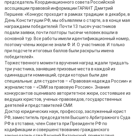
председатель Координационного совета Российской
ассоциации правовой информации ГАРАНТ Дмитрий
Першеев: «Конкурс проходит в рамках традиции: в декабре, в
День Конституции РФ, мы объявляем о старте, а в конце мая
награждаем победителей. Почти 13 тысяч участников
подали заявки, почти полторы тысячи человек вошли в
основной тур. Все работы имели идентификационный номер,
поэтому члены жюри не знали Ф. И. О. участников. И только
при подсчете итоговых баллов были раскрыты имена
победителей».
Торжественного момента вручения наград ждали тридцать
три участника, занявшие призовые места в каждой из
одиннадцати номинаций, среди которых были две
специальные: для студентов – «Правовая надежда России» и
журналистов – «СМИ за правовую Россию». Знания
конкурсантов оценивало авторитетное жюри, состоявшее из
ведущих юристов, ученых-правоведов, государственных
деятелей и представителей СМИ.
Доктор юридических наук, профессор, заслуженный юрист
РФ, заместитель председателя Высшего Арбитражного Суда
РФ в отставке, член Совета при Президенте РФ по
кодификации и совершенствованию гражданского
законодательства Василий Витрянский, приветствуя