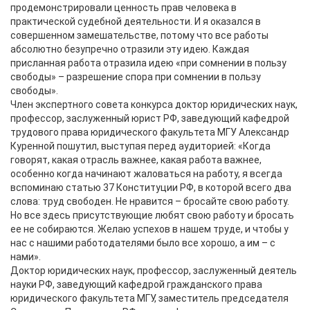
продемонстрировали ценность прав человека в
практической судебной деятельности. И я оказался в
совершенном замешательстве, потому что все работы
абсолютно безупречно отразили эту идею. Каждая
присланная работа отразила идею «при сомнении в пользу
свободы» – разрешение спора при сомнении в пользу
свободы».
Член экспертного совета конкурса доктор юридических наук,
профессор, заслуженный юрист РФ, заведующий кафедрой
трудового права юридического факультета МГУ Александр
Куренной пошутил, выступая перед аудиторией: «Когда
говорят, какая отрасль важнее, какая работа важнее,
особенно когда начинают жаловаться на работу, я всегда
вспоминаю статью 37 Конституции РФ, в которой всего два
слова: труд свободен. Не нравится – бросайте свою работу.
Но все здесь присутствующие любят свою работу и бросать
ее не собираются. Желаю успехов в нашем труде, и чтобы у
нас с нашими работодателями было все хорошо, а им – с
нами».
Доктор юридических наук, профессор, заслуженный деятель
науки РФ, заведующий кафедрой гражданского права
юридического факультета МГУ, заместитель председателя