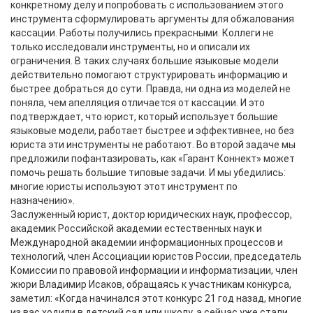
конкретному делу и попробовать с использованием этого
инструмента сформулировать аргументы для обжалования
кассации. Работы получились прекрасными. Коллеги не
только исследовали инструменты, но и описали их
ограничения. В таких случаях большие языковые модели
действительно помогают структурировать информацию и
быстрее добраться до сути. Правда, ни одна из моделей не
поняла, чем апелляция отличается от кассации. И это
подтверждает, что юрист, который использует большие
языковые модели, работает быстрее и эффективнее, но без
юриста эти инструменты не работают. Во второй задаче мы
предложили пофантазировать, как «Гарант Коннект» может
помочь решать большие типовые задачи. И мы убедились:
многие юристы используют этот инструмент по
назначению».
Заслуженный юрист, доктор юридических наук, профессор,
академик Российской академии естественных наук и
Международной академии информационных процессов и
технологий, член Ассоциации юристов России, председатель
Комиссии по правовой информации и информатизации, член
жюри Владимир Исаков, обращаясь к участникам конкурса,
заметил: «Когда начинался этот конкурс 21 год назад, многие
из вас ходили в детский сад или школу, а сейчас уже стали