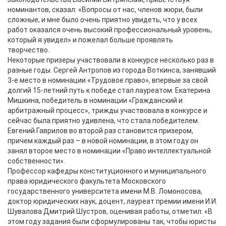
номинантов, сказал: «Вопросы от нас, членов жюри, были
сложные, и мне было очень приятно увидеть, что у всех
работ оказался очень высокий профессиональный уровень,
который я увидел» и пожелал больше проявлять
творчество.
Некоторые призеры участвовали в конкурсе несколько раз в
разные годы. Сергей Антропов из города Воткинса, занявший
3-е место в номинации «Трудовое право», впервые за свой
долгий 15-летний путь к победе стал лауреатом. Екатерина
Мишкина, победитель в номинации «Гражданский и
арбитражный процесс», трижды участвовала в конкурсе и
сейчас была приятно удивлена, что стала победителем.
Евгений Гаврилов во второй раз становится призером,
причем каждый раз – в новой номинации, в этом году он
занял второе место в номинации «Право интеллектуальной
собственности».
Профессор кафедры конституционного и муниципального
права юридического факультета Московского
государственного университета имени М.В. Ломоносова,
доктор юридических наук, доцент, лауреат премии имени И.И.
Шувалова Дмитрий Шустров, оценивая работы, отметил: «В
этом году задания были сформулированы так, чтобы юристы