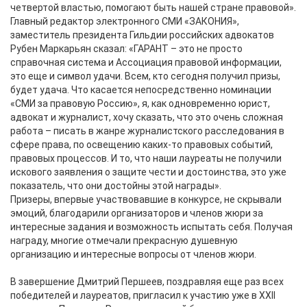
четвертой властью, помогают быть нашей стране правовой».
Главный редактор электронного СМИ «ЗАКОНИЯ»,
заместитель президента Гильдии российских адвокатов
Рубен Маркарьян сказал: «ГАРАНТ – это не просто
справочная система и Ассоциация правовой информации,
это еще и символ удачи. Всем, кто сегодня получил призы,
будет удача. Что касается непосредственно номинации
«СМИ за правовую Россию», я, как одновременно юрист,
адвокат и журналист, хочу сказать, что это очень сложная
работа – писать в жанре журналистского расследования в
сфере права, по освещению каких-то правовых событий,
правовых процессов. И то, что наши лауреаты не получили
искового заявления о защите чести и достоинства, это уже
показатель, что они достойны этой награды».
Призеры, впервые участвовавшие в конкурсе, не скрывали
эмоций, благодарили организаторов и членов жюри за
интересные задания и возможность испытать себя. Получая
награду, многие отмечали прекрасную душевную
организацию и интересные вопросы от членов жюри.
В завершение Дмитрий Першеев, поздравляя еще раз всех
победителей и лауреатов, пригласил к участию уже в ХХII