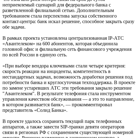
неприемлемый сценарий для федерального банка с
разветвленной филиальной сетью. Дополнительным
требованием стала перспектива запуска собственного
контакт-центра: банк искал решение, способное закрыть сразу
обе задачи.
В рамках проекта установлена централизованная IP-АТС
«Авантелеком» на 600 абонентов, которая объединила
головной офис и филиальную сеть финансового учреждения
по всей России в единую сеть.
«При выборе вендора ключевыми стали четыре критерия:
скорость реакции на инциденты, компетентность в
нестандартных задачах, возможность доработки решения под
потребности банка и круглосуточная техподдержка. В проекте
по замене устаревших АТС эти требования закрыло решение
"Авантелеком". В результате телефония стала инструментом
управления качеством обслуживания — а это то направление,
в котором развивается банк», — прокомментировал
представитель «Солид Банка».
В проекте удалось сохранить текущий парк телефонных
аппаратов, а также завести SIP-транки девяти операторов
связи в регионах РФ с сохранением существующей номерной
емкости. Решение размещено в защищенном контуре, а