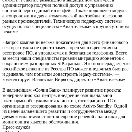
администратор получил полный доступ к управлению
системой через единый интерфейс. Также подключен модуль
автопровижинга для автоматической настройки телефонов
разных производителей. Техническую поддержку системы
осуществляют специалисты «Авантелеком» в круглосуточном
режиме.
«Запрос компании весьма показателен для всего финансового
сектора: нужна не просто замена open source-решения на
реестровое ПО, а управляемая и безопасная телефония. Всего
за месяц наши специалисты провели миграцию абонентов с
сохранением разнородных SIP-транков. Это подтверждает, что
российское решение из Реестра ПО может внедряться быстрее
и дешевле, чем попытки донастроить legacy-системы», —
комментирует Владислав Вирясов, директор «Авантелеком»
В дальнейшем «Солид Банк» планирует развитие проекта:
модернизацию кол-центра, внедрение омниканальной
платформы обслуживания клиентов, интеграцию с 1С и
организацию резервирования по схеме Active-Standby. Одной
из целей дальнейшего развития и сотрудничества между
двумя компаниями станет внедрение речевой аналитики для
мониторинга качества обслуживания.
Пресс-служба