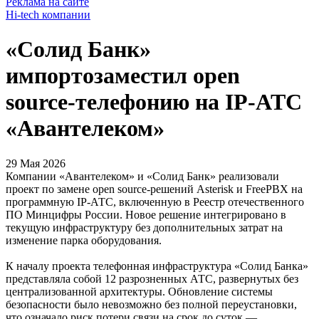
Реклама на сайте
Hi-tech компании
«Солид Банк»
импортозаместил open
source-телефонию на IP-ATC
«Авантелеком»
29 Мая 2026
Компании «Авантелеком» и «Солид Банк» реализовали
проект по замене open source-решений Asterisk и FreePBX на
программную IP-АТС, включенную в Реестр отечественного
ПО Минцифры России. Новое решение интегрировано в
текущую инфраструктуру без дополнительных затрат на
изменение парка оборудования.
К началу проекта телефонная инфраструктура «Солид Банка»
представляла собой 12 разрозненных АТС, развернутых без
централизованной архитектуры. Обновление системы
безопасности было невозможно без полной переустановки,
что означало риск потери связи на срок до суток —