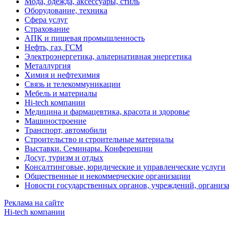
Мода, одежда, аксессуары, стиль
Оборудование, техника
Сфера услуг
Страхование
АПК и пищевая промышленность
Нефть, газ, ГСМ
Электроэнергетика, альтернативная энергетика
Металлургия
Химия и нефтехимия
Связь и телекоммуникации
Мебель и материалы
Hi-tech компании
Медицина и фармацевтика, красота и здоровье
Машиностроение
Транспорт, автомобили
Строительство и строительные материалы
Выставки. Семинары. Конференции
Досуг, туризм и отдых
Консалтинговые, юридические и управленческие услуги
Общественные и некоммерческие организации
Новости государственных органов, учреждений, организ
Реклама на сайте
Hi-tech компании