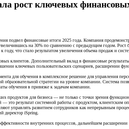
ала рост ключевых финансовых
учения подвел финансовые итоги 2025 года. Компания продемо
й, увеличившись на 30% по сравнению с предыдущим годом. Рост
к году, что стало результатом увеличения объема продаж и сис
 новых клиентов. Дополнительный вклад в финансовые результат
лучшении ключевых пользовательских сценариев, расширении фун
ента для обучения в комплексное решение для управления пер
ой образовательной стратегии на уровне компании. Система позв
аты обучения в привязке к задачам компании.
х продуктов для бизнеса — не только с точки зрения функциона
й — это результат системной работы с продуктом, клиентским о
ляют управлять развитием сотрудников как непрерывным процес
 директор iSpring.
 эффективности внутренних процессов, дальнейшем расширении 