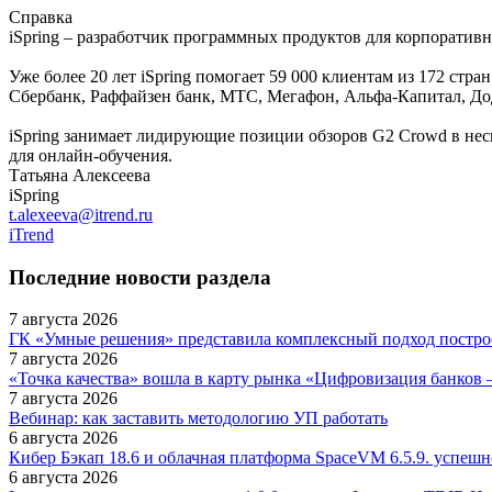
Справка
iSpring – разработчик программных продуктов для корпоративн
Уже более 20 лет iSpring помогает 59 000 клиентам из 172 стран
Сбербанк, Раффайзен банк, МТС, Мегафон, Альфа-Капитал, Д
iSpring занимает лидирующие позиции обзоров G2 Crowd в неск
для онлайн-обучения.
Татьяна Алексеева
iSpring
t.alexeeva@itrend.ru
iTrend
Последние новости раздела
7 августа 2026
ГК «Умные решения» представила комплексный подход постр
7 августа 2026
«Точка качества» вошла в карту рынка «Цифровизация банков 
7 августа 2026
Вебинар: как заставить методологию УП работать
6 августа 2026
Кибер Бэкап 18.6 и облачная платформа SpaceVM 6.5.9. успеш
6 августа 2026