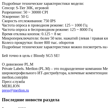
Подробные технические характеристики модели:
Сенсор: S-Tier 30K, игровой
Разрешение: 50 ~ 30000 CPI
Ускорение: 50 G
Скорость отслеживания: 750 IPS
Частота опроса в проводном режиме: 125 ~ 1000 Гц
Частота опроса в беспроводном режиме: 125 ~ 8000 Гц
Время отклика кнопок: 0.125 ~ 8 мс
Микропереключатели: более 50 млн. нажатий (левая / правая к
Колесо прокрутки: более 800 тыс. оборотов
Подробные технические характеристики можно посмотреть на о
Бей точно в цель с Bloody SG5 SE!
О дивизионе PL.M
Private Labels. Merlion (PL.M) – это подразделение компании M
широкопрофильного ИТ-дистрибутора, ключевые компетенции и
merlion.com/plm
Пресс-служба
MERLION
press@merlion.ru
Последние новости раздела