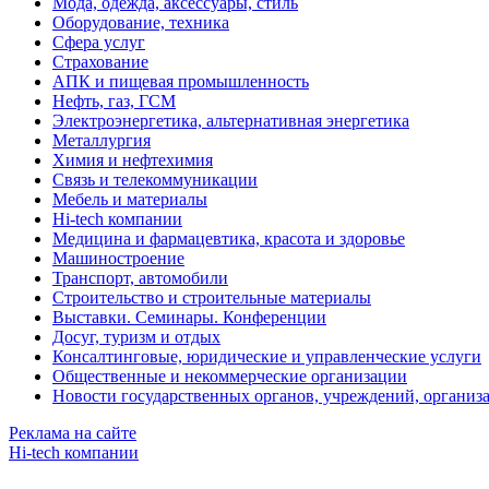
Мода, одежда, аксессуары, стиль
Оборудование, техника
Сфера услуг
Страхование
АПК и пищевая промышленность
Нефть, газ, ГСМ
Электроэнергетика, альтернативная энергетика
Металлургия
Химия и нефтехимия
Связь и телекоммуникации
Мебель и материалы
Hi-tech компании
Медицина и фармацевтика, красота и здоровье
Машиностроение
Транспорт, автомобили
Строительство и строительные материалы
Выставки. Семинары. Конференции
Досуг, туризм и отдых
Консалтинговые, юридические и управленческие услуги
Общественные и некоммерческие организации
Новости государственных органов, учреждений, организ
Реклама на сайте
Hi-tech компании