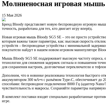
Молниеносная игровая мышь 
15 Мая 2026
Бренд Bloody представляет новую беспроводную игровую мышь B
точность, разработана для тех, кто двигает игру вперёд.
Новая игровая мышь Bloody SG5 SE – это не просто устройство
которым важны такие параметры, как: высокая скорость откли
устройств – беспроводные устройства с минимальной задержкой
покупатели найдут в нашем новом игровом манипуляторе Bloo
Мышь Bloody SG5 SE поддерживает высокую частоту опроса, о
технологии для снижения задержек сигнала и повышения точно
для сохранения настроек, долговечные переключатели и тефло
Дополним, что в новинке реализована технология быстрого от
аккумулятором 300 мА•ч с разъёмом Type-C, обеспечивает до 2
способами: беспроводное подключение 8000 Гц (адаптер Nano
чувствительность и макросы. Сохраняйте параметры напрямую 
В комплект поставки входят специально разработанные проти
игре.