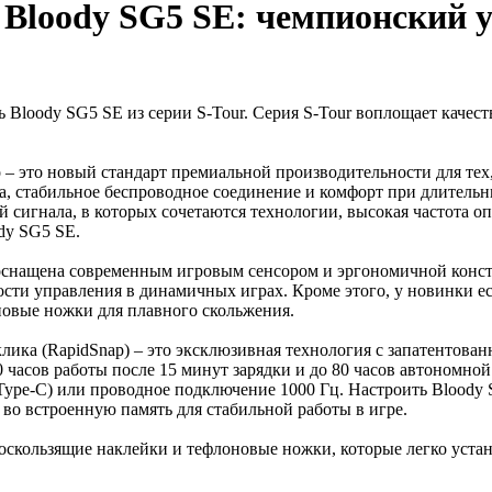
Bloody SG5 SE: чемпионский у
loody SG5 SE из серии S-Tour. Серия S-Tour воплощает качеств
 – это новый стандарт премиальной производительности для тех
ка, стабильное беспроводное соединение и комфорт при длитель
 сигнала, в которых сочетаются технологии, высокая частота оп
dy SG5 SE.
снащена современным игровым сенсором и эргономичной констр
сти управления в динамичных играх. Кроме этого, у новинки ес
новые ножки для плавного скольжения.
клика (RapidSnap) – это эксклюзивная технология с запатенто
0 часов работы после 15 минут зарядки и до 80 часов автономн
/Type-C) или проводное подключение 1000 Гц. Настроить Blood
во встроенную память для стабильной работы в игре.
воскользящие наклейки и тефлоновые ножки, которые легко уст