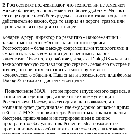
В Росгосстрахе подчеркивают, что технологии не заменяют
живое общение, а лишь делают его более удобным. Чат-бот —
это еще один способ быть рядом с клиентом тогда, когда это
действительно важно, будь то авария на дороге, травма или
чрезвычайная ситуация за границей.
Кочарян Артур, директор по развитию «Наносемантики»,
также отметил, что: «Основа клиентского сервиса
Росгосстраха – баланс между современными технологиями и
эмпатией, так как компания ценит честный диалог с
клиентами. Этот подход работает, и задача DialogOS – усилить
технологическую составляющую сервиса, делая его быстрее и
точнее, но при этом сохранить атмосферу живого
человеческого общения. Наш опыт и возможности платформы
DialogOS помогают достичь этой цели».
«Подключение MAX – это не просто запуск нового сервиса, а
расширение единой среды клиентских коммуникаций
Росгосстраха. Потому что сегодня клиент ожидает, что
компания будет доступна там, где ему удобно общаться прямо
сейчас. И MAX становится для Росгосстраха таким каналом:
быстрым, привычным и интегрированным в единое
пространство обслуживания. Решение edna помогает не
просто принимать сообщения из приложения, а выстраивать