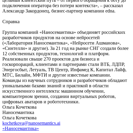
цельный клиентский путь – от первого обращения к боту до
подключения оператора без потери контекста», – рассказал
Александр Закордонец, бизнес-партнер компании edna.
Справка
Группа компаний «Наносемантика» объединяет российских
разработчиков продуктов на основе нейросетей
(«Лаборатория Наносемантика», «Нейросети Ашманова»,
«Синтелли» и другие). За 21 год на рынке СНГ создали более
12 собственных продуктов, технологий и платформ.
Реализовали свыше 270 проектов для бизнеса и
госкорпораций, клиентами и партнерами стали ВТБ, ЛДПР,
Энергосбыт, Летуаль, ТВ Центр, Инфамед К, Капитал Лайф,
МТС, Билайн, МФТИ и другие известные компании.
Команды из научных сотрудников и разработчиков обладают
уникальными базами знаний и практикой в области
искусственного интеллекта: машинном обучении,
компьютерном зрении, создании виртуальных роботов,
цифровых аватаров и робототехники.
Ольга Кочеткова
Наносемантика
Ольга Кочеткова
kochetkova@nanosemantics.ai
«Наносемантика»