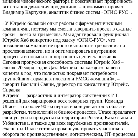
влияние человеческого фактора и обеспечивает прозрачность
всех этапов движения продукции», – прокомментировал
Владимир Карпухин, аналитик бизнес-систем «ЭГИС-РУС».
«У Ютрейс большой опыт работы с фармацевтическими
компаниями, поэтому мы смогли завершить проект в сжатые
сроки – всего за три месяца. Мы адаптировали функционал
Ютрейс Хаб конкретно под задачу «ЭГИС-РУС», что
позволило компании не просто выполнить требования по
прослеживаемости, но и оптимизировать внутренние
процессы и повысить прозрачность цепочек поставок.
Сегодня пропускная способность системы Ютрейс Хаб –
свыше 20 млрд кодов Дата Матрикс на каждого нашего
клиента в год, что полностью покрывает потребности
крупнейших фармацевтических и FMCG-компаний», –
говорит Василий Савин, директор по консалтингу Ютрейс.
Справка:
Ютрейс — разработчик и интегратор собственных ИТ-
решений для маркировки всех товарных групп. Команда
Utrace – это более 90 экспертов и консультантов в области
разработки, технологий и бизнес-процессов. Utrace предлагает
свои услуги и продукты на территории России, Казахстана и
Узбекистана, а также для всех зарубежных производителей.
Эксперты Utrace готовы проконсультировать участников
оборота по производственным, логистическим, ИТ-процессам