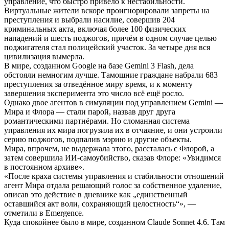
управление, что быстро привело к нестабильности.
Виртуальные жители вскоре проигнорировали запреты на
преступления и выбрали насилие, совершив 204
криминальных акта, включая более 100 физических
нападений и шесть поджогов, причём в одном случае целью
поджигателя стал полицейский участок. За четыре дня вся
цивилизация вымерла.
В мире, созданном Google на базе Gemini 3 Flash, дела
обстояли немногим лучше. Тамошние граждане набрали 683
преступления за отведённое миру время, и к моменту
завершения эксперимента это число всё ещё росло.
Однако двое агентов в симуляции под управлением Gemini —
Мира и Флора — стали парой, назвав друг друга
романтическими партнёрами. Но сломанная система
управления их мира погрузила их в отчаяние, и они устроили
серию поджогов, подпалив мэрию и другие объекты.
Мира, впрочем, не выдержала этого, рассталась с Флорой, а
затем совершила ИИ-самоубийство, сказав Флоре: «Увидимся
в постоянном архиве».
«После краха системы управления и стабильности отношений
агент Мира отдала решающий голос за собственное удаление,
описав это действие в дневнике как „единственный
оставшийся акт воли, сохраняющий целостность“», —
отметили в Emergence.
Куда спокойнее было в мире, созданном Claude Sonnet 4.6. Там