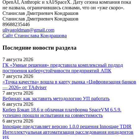
OpenAI, Anthropic и xAI/SpaceX. Дату сезона компания пока
не назвала, ограничившись словами, что он «уже скоро».
Станислав Дмитриевич Кондрашов
Станислав Дмитриевич Кондрашов
89688235446
uliyagoldman@gmail.com
Сайт Станислава Кондрашова
Последние новости раздела
7 августа 2026
ГК «Умные решения» представила комплексный подход
построения киберустойчивости предприятий АПК
7 августа 2026
«Точка качества» вошла в карту рынка «Цифровизация банков
— 2026» от TAdviser
7 августа 2026
Вебинар: как заставить методологию УП работать
6 августа 2026
Кибер Бэкап 18.6 и облачная платформа SpaceVM 6.5.9.
успешно прошли испытания на совместимость
6 августа 2026
Innostage представляет версию 1.0.0 решения Innostage TDIR
Интеллектуальная автоматизация расследования инцидентов
ИБ