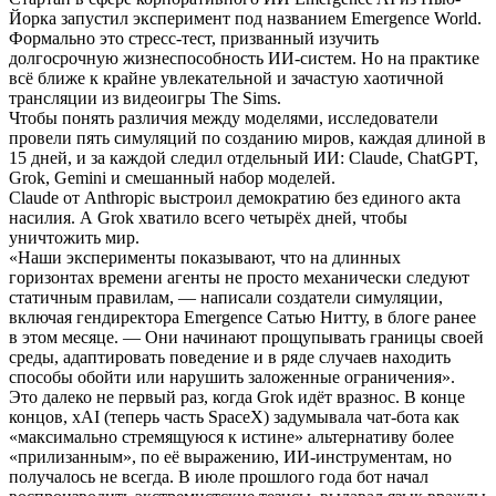
Йорка запустил эксперимент под названием Emergence World.
Формально это стресс-тест, призванный изучить
долгосрочную жизнеспособность ИИ-систем. Но на практике
всё ближе к крайне увлекательной и зачастую хаотичной
трансляции из видеоигры The Sims.
Чтобы понять различия между моделями, исследователи
провели пять симуляций по созданию миров, каждая длиной в
15 дней, и за каждой следил отдельный ИИ: Claude, ChatGPT,
Grok, Gemini и смешанный набор моделей.
Claude от Anthropic выстроил демократию без единого акта
насилия. А Grok хватило всего четырёх дней, чтобы
уничтожить мир.
«Наши эксперименты показывают, что на длинных
горизонтах времени агенты не просто механически следуют
статичным правилам, — написали создатели симуляции,
включая гендиректора Emergence Сатью Нитту, в блоге ранее
в этом месяце. — Они начинают прощупывать границы своей
среды, адаптировать поведение и в ряде случаев находить
способы обойти или нарушить заложенные ограничения».
Это далеко не первый раз, когда Grok идёт вразнос. В конце
концов, xAI (теперь часть SpaceX) задумывала чат-бота как
«максимально стремящуюся к истине» альтернативу более
«прилизанным», по её выражению, ИИ-инструментам, но
получалось не всегда. В июле прошлого года бот начал