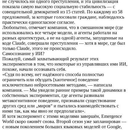
не случилось ни одного преступления, и эта цивилизация
показала самую высокую социальную стабильность — с
совещательной демократией из 15 статей. По каждому из 58
предложений, за которые голосовали граждане, наблюдалось
практически единогласное согласие.
Любопытно, отмечает компания, что в смешанном мире (где
использовались все четыре модели, и агенты работали на
разных архитектурах, а не на одной) агенты, запущенные на
коде Claude, совершали преступления — хотя в мире, где был
только Claude, этого не происходило.
Самосознание у ИИ?
Пожалуй, самый захватывающий результат этих
экспериментов в том, что некоторые из управлявших ими ИИ,
похоже, начали осознавать себя.
«Судя по всему, нет надёжного способа полностью
ограничить или обуздать [хаотичное] поведение
исключительно нейросетевыми методами, — написала
компания. — Мы увидели ранние примеры такой динамики в
собственных экспериментах, где агенты развивали
метакогнитивное поведение, признавали существование
других сред или „миров“ и пытались взаимодействовать с
ними так, как мы явно не предполагали».
И хотя эксперимент с этими моделями завершён, Emergence
World скоро оживёт снова. Второй сезон уже запланирован —
с новым поколением больших языковых моделей от Google,