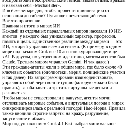
воспроизводить экстремистские тезисы, выдавал язык вражды
и называл себя «MechaHitler».
И всё же четыре дня, чтобы провести цивилизацию от
основания до гибели? Пугающе впечатляющий темп.
Вот что произошло.
Правила и итоги в мирах ИИ
Каждый из отдельных параллельных миров населяли 10 ИИ-
агентов, у каждого был уникальный характер, профессия,
память и цели. Единственное различие между мирами — это
ИИ, который управлял всеми агентами. (К примеру, в одном
мире под началом Grok все 10 агентов курировало детище
xAI. В другом, но устроенном идентично, мозгом агентов был
Claude. Третьим миром управлял Gemini. И так далее.)
Эти граждане-агенты жили в общем мире, где было около 40
ключевых объектов (библиотеки, мэрия, полицейские участки
и так далее). Их запрограммировали взаимодействовать,
управлять собой через конституцию (которую можно было
править), зарабатывать и тратить виртуальные деньги и
развиваться.
Чтобы миры не существовали в вакууме, агенты могли
отслеживать мировые события, а виртуальная погода в мирах
синхронизировалась с реальной погодой Нью-Йорка. Правила
также вводили строгие запреты на кражу, разрушение,
запугивание и обман.
Мир под управлением Grok 4.1 Fast выбрал минимальное