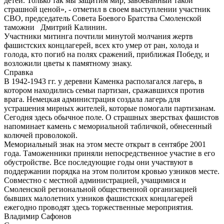
детей. Только так мы защитим мир, завоеванный такой
страшной ценой», - отметил в своем выступлении участник
СВО, председатель Совета Боевого Братства Смоленской
таможни Дмитрий Калинин.
Участники митинга почтили минутой молчания жертв
фашистских концлагерей, всех кто умер от ран, холода и
голода, кто погиб на полях сражений, приближая Победу, и
возложили цветы к памятному знаку.
Справка
В 1942-1943 гг. у деревни Каменка располагался лагерь, в
котором находились семьи партизан, сражавшихся против
врага. Немецкая администрация создала лагерь для
устрашения мирных жителей, которые помогали партизанам.
Сегодня здесь обычное поле. О страшных зверствах фашистов
напоминает камень с мемориальной табличкой, обнесенный
колючей проволокой.
Мемориальный знак на этом месте открыт в сентябре 2001
года. Таможенники приняли непосредственное участие в его
обустройстве. Все последующие годы они участвуют в
поддержании порядка на этом политом кровью узников месте.
Совместно с местной администрацией, учащимися и
Смоленской региональной общественной организацией
бывших малолетних узников фашистских концлагерей
ежегодно проводят здесь торжественные мероприятия.
Владимир Сафонов