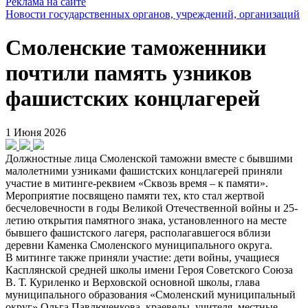
Реклама на сайте
Новости государственных органов, учреждений, организаций
Смоленские таможенники
почтили память узников
фашистских концлагерей
1 Июня 2026
Должностные лица Смоленской таможни вместе с бывшими
малолетними узниками фашистских концлагерей приняли
участие в митинге-реквием «Сквозь время – к памяти».
Мероприятие посвящено памяти тех, кто стал жертвой
бесчеловечности в годы Великой Отечественной войны и 25-
летию открытия памятного знака, установленного на месте
бывшего фашистского лагеря, располагавшегося вблизи
деревни Каменка Смоленского муниципального округа.
В митинге также приняли участие: дети войны, учащиеся
Касплянской средней школы имени Героя Советского Союза
В. Т. Куриленко и Верховской основной школы, глава
муниципального образования «Смоленский муниципальный
округ» Ольга Павлюченкова, краеведы, учителя, местные