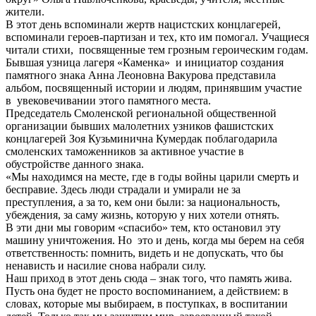
жители.
В этот день вспоминали жертв нацистских концлагерей,
вспоминали героев-партизан и тех, кто им помогал. Учащиеся
читали стихи, посвященные тем грозным героическим годам.
Бывшая узница лагеря «Каменка» и инициатор создания
памятного знака Анна Леоновна Вакурова представила
альбом, посвященный истории и людям, принявшим участие
в увековечивании этого памятного места.
Председатель Смоленской региональной общественной
организации бывших малолетних узников фашистских
концлагерей Зоя Кузьминична Кумердак поблагодарила
смоленских таможенников за активное участие в
обустройстве данного знака.
«Мы находимся на месте, где в годы войны царили смерть и
бесправие. Здесь люди страдали и умирали не за
преступления, а за то, кем они были: за национальность,
убеждения, за саму жизнь, которую у них хотели отнять.
В эти дни мы говорим «спасибо» тем, кто остановил эту
машину уничтожения. Но это и день, когда мы берем на себя
ответственность: помнить, видеть и не допускать, что бы
ненависть и насилие снова набрали силу.
Наш приход в этот день сюда – знак того, что память жива.
Пусть она будет не просто воспоминанием, а действием: в
словах, которые мы выбираем, в поступках, в воспитании