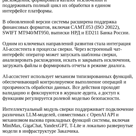
поддерживать полный цикл их обработки в едином
интерфейсе платформы.
В обновленной версии системы расширена поддержка
финансовых форматов, включая CAMT.053 (ISO 20022),
SWIFT MT940/MT950, выписки НРД и ED211 Банка России.
Одним из ключевых направлений развития стала интеграция
AI-ассистента в процессы сверки. Через встроенный чат-
интерфейс оператор может запускать шаблоны сверки,
анализировать расхождения, искать и закрывать исключения,
загружать файлы и формировать отчеты в режиме диалога.
AI-ассистент использует механизм типизированных функций,
обеспечивающий контролируемое выполнение операций и
прозрачность обработки данных. Все действия проходят
валидацию и фиксируются в журнале аудита, а доступ к
функциям регулируется ролевой моделью безопасности.
Интеллектуальный модуль сверки поддерживает подключение
различных LLM-моделей, совместимых с OpenAI API и
механизмом вызова прикладных функций системы, включая
MiniMax, GigaChat, YandexGPT, T-Lite и локально развернутые
модели в инфраструктуре Заказчика.