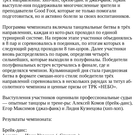
выступле-ния поддерживали многочисленные зрители и
преподаватели Good Foot, которые не только помогали
подготовиться, но и активно болели за своих воспитанников.
Программа чемпионата включала танцевальные битвы в трёх
направлениях, каждая из кото-рых проходил по единой
турнирной системе. На первом этапе участники объединялись
в 8 пар и соревновались в поединках, по итогам которых в
следующий раунд проходили 8 тан-цоров. Далее участники
вновь распределялись по парам, определяя четырёх
сильнейших, которые выходили в полуфиналы. Победители
полуфинальных встреч встречались в финале, где и
определялся чемпион. Кульминацией дня стала грандиозная
битва в формате смешан-ного стиля: победители трёх
направлений соревновались в нескольких раундах за титул аб-
солютного чемпиона и ценные призы от ТРК «НЕБО».
Выступления участников оценивали профессиональные судьи
— опытные танцоры и трене-ры: Алексей Комов (брейк-данс),
Егор Максимов (джаз-фанк) и Лидия Кузнецова (хип-хоп).
Результаты чемпионата:
Брейк-данс: