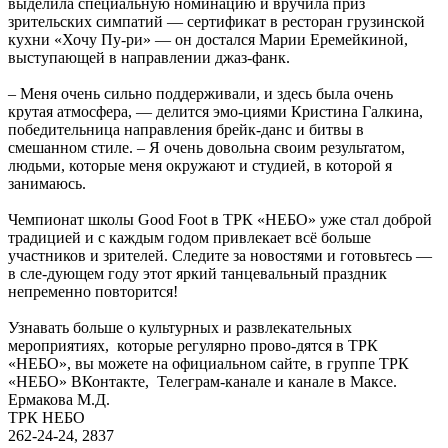
выделила специальную номинацию и вручила приз
зрительских симпатий — сертификат в ресторан грузинской
кухни «Хочу Пу-ри» — он достался Марии Еремейкиной,
выступающей в направлении джаз-фанк.
– Меня очень сильно поддерживали, и здесь была очень
крутая атмосфера, — делится эмо-циями Кристина Галкина,
победительница направления брейк-данс и битвы в
смешанном стиле. – Я очень довольна своим результатом,
людьми, которые меня окружают и студией, в которой я
занимаюсь.
Чемпионат школы Good Foot в ТРК «НЕБО» уже стал доброй
традицией и с каждым годом привлекает всё больше
участников и зрителей. Следите за новостями и готовьтесь —
в сле-дующем году этот яркий танцевальный праздник
непременно повторится!
Узнавать больше о культурных и развлекательных
мероприятиях, которые регулярно прово-дятся в ТРК
«НЕБО», вы можете на официальном сайте, в группе ТРК
«НЕБО» ВКонтакте, Телеграм-канале и канале в Максе.
Ермакова М.Д.
ТРК НЕБО
262-24-24, 2837