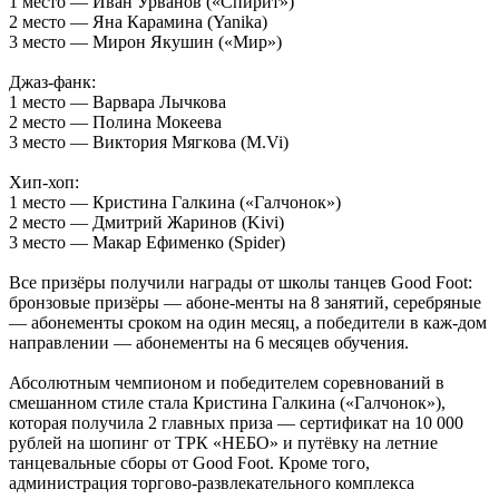
1 место — Иван Урванов («Спирит»)
2 место — Яна Карамина (Yanika)
3 место — Мирон Якушин («Мир»)
Джаз-фанк:
1 место — Варвара Лычкова
2 место — Полина Мокеева
3 место — Виктория Мягкова (M.Vi)
Хип-хоп:
1 место — Кристина Галкина («Галчонок»)
2 место — Дмитрий Жаринов (Kivi)
3 место — Макар Ефименко (Spider)
Все призёры получили награды от школы танцев Good Foot:
бронзовые призёры — абоне-менты на 8 занятий, серебряные
— абонементы сроком на один месяц, а победители в каж-дом
направлении — абонементы на 6 месяцев обучения.
Абсолютным чемпионом и победителем соревнований в
смешанном стиле стала Кристина Галкина («Галчонок»),
которая получила 2 главных приза — сертификат на 10 000
рублей на шопинг от ТРК «НЕБО» и путёвку на летние
танцевальные сборы от Good Foot. Кроме того,
администрация торгово-развлекательного комплекса