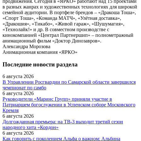
продвижения. Сегодня в «ЯРКО» работают над 15 проектами
в разных жанрах и художественных технологиях для широкой
семейной аудитории. В портфеле брендов – «Дракоша Тоша»,
«Спорт Тоша», «Команда МАТЧ», «Улётная доставка»,
«Дракошия», «Тикабо», «Живой гараж», «Шушумагия»,
«Технолайк!» и др. В совместном производстве с
кинокомпанией «Централ Партнершип» – полнометражный
анимационный фильм «Доктор Динозавров».
Александра Морозова
Анимационная компания «ЯРКО»
Последние новости раздела
6 августа 2026
В Управлении Росгвардии по Самарской области завершился
чемпионат по самбо
6 августа 2026
Руководители «Маринс Групп» приняли участие в
Патриаршем богослужении в Успенском соборе Московского
Кремля
6 августа 2026
Долгожданная премьера: на ТВ-3 выходит третий сезон
народного хита «Кордон»
6 августа 2026
Как говорить с поколением Альфа о важном: Альбина