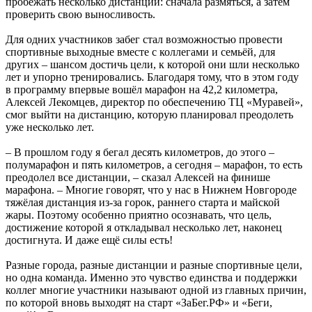
пробежать несколько дистанций: сначала размяться, а затем
проверить свою выносливость.
Для одних участников забег стал возможностью провести
спортивные выходные вместе с коллегами и семьёй, для
других – шансом достичь цели, к которой они шли несколько
лет и упорно тренировались. Благодаря тому, что в этом году
в программу впервые вошёл марафон на 42,2 километра,
Алексей Лекомцев, директор по обеспечению ТЦ «Муравей»,
смог выйти на дистанцию, которую планировал преодолеть
уже несколько лет.
– В прошлом году я бегал десять километров, до этого –
полумарафон и пять километров, а сегодня – марафон, то есть
преодолел все дистанции, – сказал Алексей на финише
марафона. – Многие говорят, что у нас в Нижнем Новгороде
тяжёлая дистанция из-за горок, раннего старта и майской
жары. Поэтому особенно приятно осознавать, что цель,
достижение которой я откладывал несколько лет, наконец
достигнута. И даже ещё силы есть!
Разные города, разные дистанции и разные спортивные цели,
но одна команда. Именно это чувство единства и поддержки
коллег многие участники называют одной из главных причин,
по которой вновь выходят на старт «ЗаБег.РФ» и «Беги,