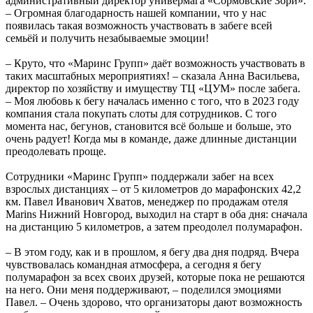
административный директор универмага «Сормовские Зори».
– Огромная благодарность нашей компании, что у нас
появилась такая возможность участвовать в забеге всей
семьёй и получить незабываемые эмоции!
– Круто, что «Маринс Групп» даёт возможность участвовать в
таких масштабных мероприятиях! – сказала Анна Васильева,
директор по хозяйству и имуществу ТЦ «ЦУМ» после забега.
– Моя любовь к бегу началась именно с того, что в 2023 году
компания стала покупать слоты для сотрудников. С того
момента нас, бегунов, становится всё больше и больше, это
очень радует! Когда мы в команде, даже длинные дистанции
преодолевать проще.
Сотрудники «Маринс Групп» поддержали забег на всех
взрослых дистанциях – от 5 километров до марафонских 42,2
км. Павел Иванович Хватов, менеджер по продажам отеля
Marins Нижний Новгород, выходил на старт в оба дня: сначала
на дистанцию 5 километров, а затем преодолел полумарафон.
– В этом году, как и в прошлом, я бегу два дня подряд. Вчера
чувствовалась командная атмосфера, а сегодня я бегу
полумарафон за всех своих друзей, которые пока не решаются
на него. Они меня поддерживают, – поделился эмоциями
Павел. – Очень здорово, что организаторы дают возможность