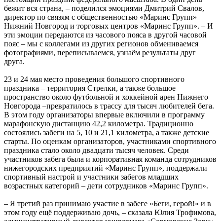
бежит вся страна, – поделился эмоциями Дмитрий Свалов,
директор по связям с общественностью «Маринс Групп» ‒
Нижний Новгород и торговых центров «Маринс Групп». – И
эти эмоции передаются из часового пояса в другой часовой
пояс – мы с коллегами из других регионов обмениваемся
фотографиями, переписываемся, узнаём результаты друг
друга.
23 и 24 мая место проведения большого спортивного
праздника – территория Стрелки, а также большое
пространство около футбольной и хоккейной арен Нижнего
Новгорода –превратилось в трассу для тысяч любителей бега.
В этом году организаторы впервые включили в программу
марафонскую дистанцию 42,2 километра. Традиционно
состоялись забеги на 5, 10 и 21,1 километра, а также детские
старты. По оценкам организаторов, участниками спортивного
праздника стало около двадцати тысяч человек. Среди
участников забега была и корпоративная команда сотрудников
нижегородских предприятий «Маринс Групп», поддержали
спортивный настрой и участники забегов младших
возрастных категорий – дети сотрудников «Маринс Групп».
– Я третий раз принимаю участие в забеге «Беги, герой!» и в
этом году ещё поддерживаю дочь, – сказала Юлия Трофимова,