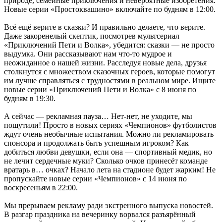
природе, семейные приключения и невероятные изобретения.
Новые серии «Простоквашино» включайте по будням в 12:00.
Всё ещё верите в сказки? И правильно делаете, что верите.
Даже закоренелый скептик, посмотрев мультсериал
«Приключений Пети и Волка», убедится: сказки — не просто
выдумка. Они рассказывают нам что-то мудрое и
неожиданное о нашей жизни. Расследуя новые дела, друзья
столкнутся с множеством сказочных героев, которые помогут
им лучше справляться с трудностями в реальном мире. Ищите
новые серии «Приключений Пети и Волка» с 8 июня по
будням в 19:30.
А сейчас — рекламная пауза… Нет-нет, не уходите, мы
пошутили! Просто в новых сериях «Чемпионов» футболистов
ждут очень необычные испытания. Можно ли рекламировать
спонсора и продолжать быть успешным игроком? Как
добиться любви девушки, если она — спортивный медик, но
не лечит сердечные муки? Сколько очков принесёт команде
вратарь в… очках? Начало лета на стадионе будет жарким! Не
пропускайте новые серии «Чемпионов» с 14 июня по
воскресеньям в 22:00.
Мы прерываем рекламу ради экстренного выпуска новостей.
В разгар праздника на вечеринку ворвался разъярённый