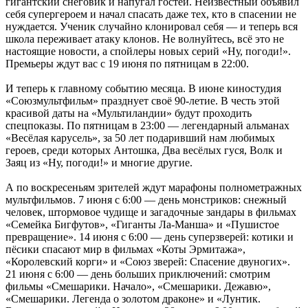
гигантский снеговик и напугал гостей. Неизвестный объявил
себя супергероем и начал спасать даже тех, кто в спасении не
нуждается. Ученик случайно клонировал себя — и теперь вся
школа переживает атаку клонов. Не волнуйтесь, всё это не
настоящие новости, а спойлеры новых серий «Ну, погоди!».
Премьеры ждут вас с 19 июня по пятницам в 22:00.
И теперь к главному событию месяца. В июне киностудия
«Союзмультфильм» празднует своё 90-летие. В честь этой
красивой даты на «Мультиландии» будут проходить
спецпоказы. По пятницам в 23:00 — легендарный альманах
«Весёлая карусель», за 50 лет подаривший нам любимых
героев, среди которых Антошка, Два весёлых гуся, Волк и
Заяц из «Ну, погоди!» и многие другие.
А по воскресеньям зрителей ждут марафоны полнометражных
мультфильмов. 7 июня с 6:00 — день монстриков: снежный
человек, штормовое чудище и загадочные зандары в фильмах
«Семейка Бигфутов», «Гиганты Ла-Манша» и «Пушистое
превращение». 14 июня с 6:00 — день суперзверей: котики и
пёсики спасают мир в фильмах «Коты Эрмитажа»,
«Королевский корги» и «Союз зверей: Спасение двуногих».
21 июня с 6:00 — день больших приключений: смотрим
фильмы «Смешарики. Начало», «Смешарики. Дежавю»,
«Смешарики. Легенда о золотом драконе» и «Лунтик.