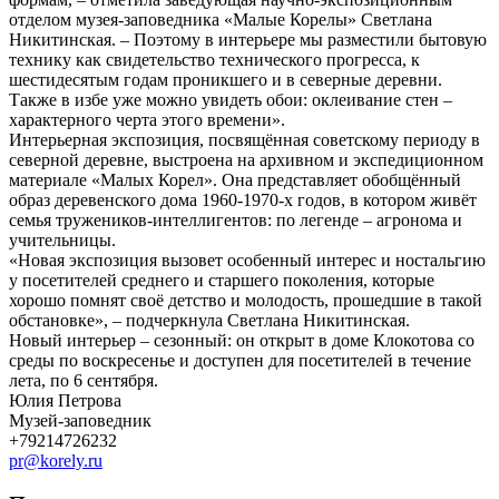
отделом музея-заповедника «Малые Корелы» Светлана
Никитинская. – Поэтому в интерьере мы разместили бытовую
технику как свидетельство технического прогресса, к
шестидесятым годам проникшего и в северные деревни.
Также в избе уже можно увидеть обои: оклеивание стен –
характерного черта этого времени».
Интерьерная экспозиция, посвящённая советскому периоду в
северной деревне, выстроена на архивном и экспедиционном
материале «Малых Корел». Она представляет обобщённый
образ деревенского дома 1960-1970-х годов, в котором живёт
семья тружеников-интеллигентов: по легенде – агронома и
учительницы.
«Новая экспозиция вызовет особенный интерес и ностальгию
у посетителей среднего и старшего поколения, которые
хорошо помнят своё детство и молодость, прошедшие в такой
обстановке», – подчеркнула Светлана Никитинская.
Новый интерьер – сезонный: он открыт в доме Клокотова со
среды по воскресенье и доступен для посетителей в течение
лета, по 6 сентября.
Юлия Петрова
Музей-заповедник
+79214726232
pr@korely.ru