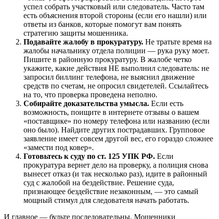
успел собрать участковый или следователь. Часто там
есть объяснения второй стороны (если его нашли) или
ответы из банков, которые помогут вам понять
стратегию защиты мошенника.
Подавайте жалобу в прокуратуру.
Не тратьте время на
жалобы начальнику отдела полиции — рука руку моет.
Пишите в районную прокуратуру. В жалобе четко
укажите, какие действия НЕ выполнил следователь: не
запросил биллинг телефона, не выяснил движение
средств по счетам, не опросил свидетелей. Ссылайтесь
на то, что проверка проведена неполно.
Собирайте доказательства умысла.
Если есть
возможность, поищите в интернете отзывы о вашем
«поставщике» по номеру телефона или названию (если
оно было). Найдите других пострадавших. Групповое
заявление имеет совсем другой вес, его гораздо сложнее
«замести под ковер».
Готовьтесь к суду по ст. 125 УПК РФ.
Если
прокуратура вернет дело на проверку, а полиция снова
вынесет отказ (и так несколько раз), идите в районный
суд с жалобой на бездействие. Решение суда,
признающее бездействие незаконным, — это самый
мощный стимул для следователя начать работать.
И главное — будьте последовательны. Мошенники