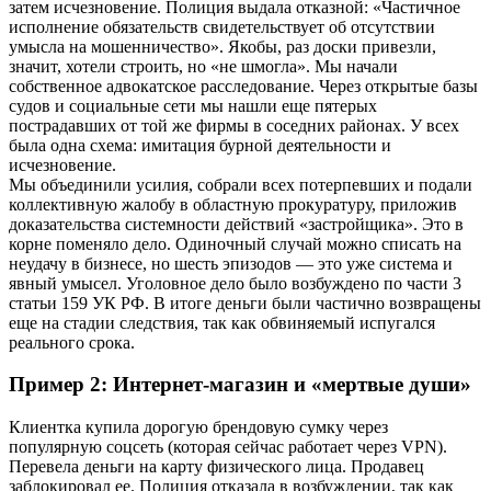
затем исчезновение. Полиция выдала отказной: «Частичное
исполнение обязательств свидетельствует об отсутствии
умысла на мошенничество». Якобы, раз доски привезли,
значит, хотели строить, но «не шмогла». Мы начали
собственное адвокатское расследование. Через открытые базы
судов и социальные сети мы нашли еще пятерых
пострадавших от той же фирмы в соседних районах. У всех
была одна схема: имитация бурной деятельности и
исчезновение.
Мы объединили усилия, собрали всех потерпевших и подали
коллективную жалобу в областную прокуратуру, приложив
доказательства системности действий «застройщика». Это в
корне поменяло дело. Одиночный случай можно списать на
неудачу в бизнесе, но шесть эпизодов — это уже система и
явный умысел. Уголовное дело было возбуждено по части 3
статьи 159 УК РФ. В итоге деньги были частично возвращены
еще на стадии следствия, так как обвиняемый испугался
реального срока.
Пример 2: Интернет-магазин и «мертвые души»
Клиентка купила дорогую брендовую сумку через
популярную соцсеть (которая сейчас работает через VPN).
Перевела деньги на карту физического лица. Продавец
заблокировал ее. Полиция отказала в возбуждении, так как