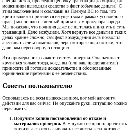
специалистов, проследив цепочку транзакций до биржи, где
мошенники выводили средства в фиат (обычные деньги). С
этим заключением и ссылками на Пленум ВС (о том, что
криптовалюта признается имуществом в рамках уголовного
права) мы пошли на личный прием к зампрокурора города.
Мы показали, что полиция даже не пыталась вникнуть в суть
транзакций. Дело возбудили. Хотя вернуть все деньги в таких
делах крайне сложно, сам факт возбуждения дела позволил
арестовать счета номиналов, через которые шли потоки, что
дало нам переговорную позицию.
Эти примеры показывают: система инертна. Она начинает
крутиться только тогда, когда вы (или ваш представитель)
приносите ей готовые доказательства и обоснованные
юридические претензии к её бездействию.
Советы пользователю
Основываясь на всем вышесказанном, вот мой алгоритм
действий для вас сейчас. Не опускайте руки, ситуацию можно
переломить.
Получите копию постановления об отказе и
материалов проверки.
Вам нужно не просто прочитать
«отказ», а сфотографировать все листы дела, которое