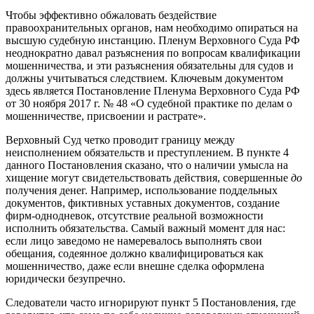
Чтобы эффективно обжаловать бездействие
правоохранительных органов, нам необходимо опираться на
высшую судебную инстанцию. Пленум Верховного Суда РФ
неоднократно давал разъяснения по вопросам квалификации
мошенничества, и эти разъяснения обязательны для судов и
должны учитываться следствием. Ключевым документом
здесь является Постановление Пленума Верховного Суда РФ
от 30 ноября 2017 г. № 48 «О судебной практике по делам о
мошенничестве, присвоении и растрате».
Верховный Суд четко проводит границу между
неисполнением обязательств и преступлением. В пункте 4
данного Постановления сказано, что о наличии умысла на
хищение могут свидетельствовать действия, совершенные
до
получения денег. Например, использование поддельных
документов, фиктивных уставных документов, создание
фирм-однодневок, отсутствие реальной возможности
исполнить обязательства. Самый важный момент для нас:
если лицо заведомо не намеревалось выполнять свои
обещания, содеянное должно квалифицироваться как
мошенничество, даже если внешне сделка оформлена
юридически безупречно.
Следователи часто игнорируют пункт 5 Постановления, где