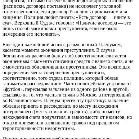
говорится, что само по себе наличие договорных отношений
(расписки, договора поставки) не исключает уголовной
ответственности, если договор был лишь прикрытием для
хищения. Полиция любит писать: «Есть договор — идите в
суд». Верховный Суд же говорит: «Наличие договора — это
лишь способ маскировки преступления, если не было
намерения его исполнять».
Еще один важнейший аспект, разъясненный Пленумом,
касается момента окончания преступления. В случае
безналичных расчетов (как у вас) преступление считается
оконченным с момента списания средств с вашего счета, а не
с момента их обналичивания преступником. Это важно для
определения места совершения преступления и,
соответственно, того отдела полиции, который обязан
заниматься расследованием. Часто полицейские устраивают
«футбол», пересылая заявление из одного района в другой,
ссылаясь на то, что «деньги сняли в Москве, а потерпевший
во Владивостоке». Пленум пресек эту практику: заявление
обязаны принять и расследовать по месту нахождения
потерпевшего (месту списания средств), либо по месту
нахождения счета получателя, в зависимости от нюансов, но
отказ в приеме или затягивание сроков под предлогом
территориальности недопустимы.
Понимание этих тонкостей критически важно при