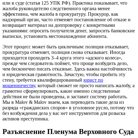
или в суде (статья 125 УПК РФ). Практика показывает, что
жалоба руководителю следственного органа менее
эффективна, чем жалоба в прокуратуру. Прокурор, как
надзорный орган, часто отменяет постановление об отказе и
возвращает материал на доппроверку с конкретными
указаниями: опросить получателя денег, запросить банковские
выписки, установить местонахождение абонента.
Этот процесс может быть цикличным: полиция отказывает,
прокуратура отменяет, полиция снова отказывает. Иногда
приходится проходить 3–4 круга этого «адского колеса»,
прежде чем следователь поймет, что проще возбудить дело,
чем бесконечно писать отказные. Здесь важна настойчивость
и юридическая грамотность. Зачастую, чтобы пробить эту
стену, требуется квалифицированный
юрист по
мошенничеству
, который сможет не просто написать жалобу, а
грамотно сформулировать, какие именно следственные
действия не были проведены, и заставит систему работать.
Мы в Malov & Malov знаем, как переводить такие дела из
разряда «гражданских споров» в уголовное русло, потому что
без возбуждения дела у вас нет инструментов для розыска
активов преступника.
Разъяснение Пленума Верховного Суда