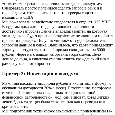
«невозможно установить личность владельца аккаунта».
Следователь просто поленился сделать запрос в банк и к
провайдерам, сославшись на то, что серверы соцсети
находятся в США.
Мы обжаловали бездействие следователя в суде (ст. 125 УПК).
В суде мы доказали, что для установления личности
достаточно запросить данные владельца карты, на которую
ушли деньги. Судья признал бездействие незаконным и обязал
провести проверку. Получив «пинок» от суда, следователь
запросил данные в банке. Выяснилось, что карта принадлежит
«дропу» — студенту, который продал свои данные за 5000
рублей. Через него вышли на организатора схемы. Дело
дошло до суда, а клиентка смогла заявить гражданский иск в
рамках уголовного процесса.
Пример 3: Инвестиции в «воздух»
Мужчина вложил 2 миллиона рублей в «криптоплатформу» с
обещанием доходности 30% в месяц. Естественно, платформа
исчезла. Полиция отказала, назвав это «рискованной
финансовой деятельностью», мол, сам виноват, хотел легких
денег. Здесь ситуация была сложнее, так как переводы шли в
криптовалюте.
Мы подготовили техническое заключение с привлечением IT-