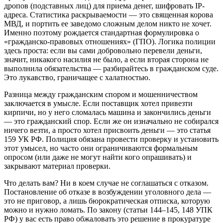
дропов (подставных лиц) для приема денег, шифровать IP-
адреса. Статистика раскрываемости — это священная корова
МВД, и портить ее заведомо сложным делом никто не хочет.
Именно поэтому рождается стандартная формулировка о
«гражданско-правовых отношениях» (ГПО). Логика полиции
здесь проста: если вы сами добровольно перевели деньги,
значит, никакого насилия не было, а если вторая сторона не
выполнила обязательства — разбирайтесь в гражданском суде.
Это лукавство, граничащее с халатностью.
Разница между гражданским спором и мошенничеством
заключается в умысле. Если поставщик хотел привезти
кирпичи, но у него сломалась машина и закончились деньги
— это гражданский спор. Если же он изначально не собирался
ничего везти, а просто хотел присвоить деньги — это статья
159 УК РФ. Полиция обязана провести проверку и установить
этот умысел, но часто они ограничиваются формальным
опросом (или даже не могут найти кого опрашивать) и
закрывают материал проверки.
Что делать вам? Ни в коем случае не соглашаться с отказом.
Постановление об отказе в возбуждении уголовного дела —
это не приговор, а лишь бюрократическая отписка, которую
можно и нужно ломать. По закону (статьи 144–145, 148 УПК
РФ) у вас есть право обжаловать это решение в прокуратуре