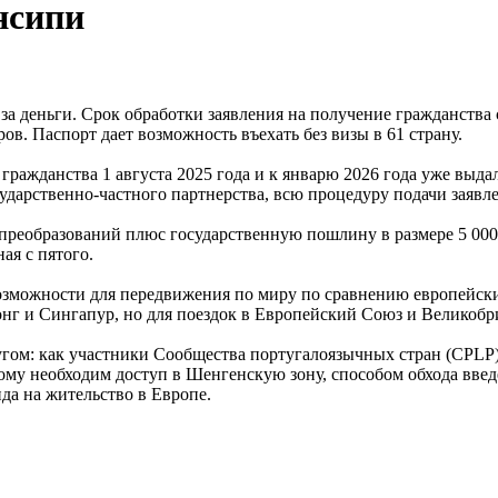
нсипи
 деньги. Срок обработки заявления на получение гражданства 
в. Паспорт дает возможность въехать без визы в 61 страну.
ражданства 1 августа 2025 года и к январю 2026 года уже выда
сударственно-частного партнерства, всю процедуру подачи заяв
преобразований плюс государственную пошлину в размере 5 000 
ая с пятого.
зможности для передвижения по миру по сравнению европейски
нг и Сингапур, но для поездок в Европейский Союз и Великобр
угом: как участники Сообщества португалоязычных стран (CPL
ому необходим доступ в Шенгенскую зону, способом обхода вве
да на жительство в Европе.