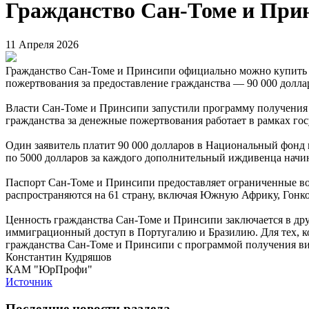
Гражданство Сан-Томе и При
11 Апреля 2026
Гражданство Сан-Томе и Принсипи официально можно купить за
пожертвования за предоставление гражданства — 90 000 долларо
Власти Сан-Томе и Принсипи запустили программу получения г
гражданства за денежные пожертвования работает в рамках го
Один заявитель платит 90 000 долларов в Национальный фонд 
по 5000 долларов за каждого дополнительный иждивенца начин
Паспорт Сан-Томе и Принсипи предоставляет ограниченные во
распространяются на 61 страну, включая Южную Африку, Гонко
Ценность гражданства Сан-Томе и Принсипи заключается в др
иммиграционный доступ в Португалию и Бразилию. Для тех, к
гражданства Сан-Томе и Принсипи с программой получения ви
Константин Кудряшов
КАМ "ЮрПрофи"
Источник
Последние новости раздела