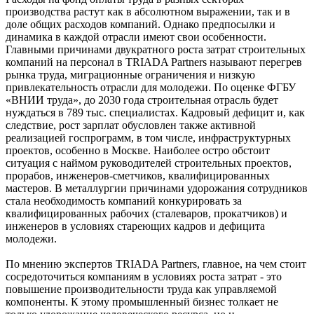
производства растут как в абсолютном выражении, так и в
доле общих расходов компаний. Однако предпосылки и
динамика в каждой отрасли имеют свои особенности.
Главными причинами двукратного роста затрат строительных
компаний на персонал в TRIADA Partners называют перегрев
рынка труда, миграционные ограничения и низкую
привлекательность отрасли для молодежи. По оценке ФГБУ
«ВНИИ труда», до 2030 года строительная отрасль будет
нуждаться в 789 тыс. специалистах. Кадровый дефицит и, как
следствие, рост зарплат обусловлен также активной
реализацией госпрограмм, в том числе, инфраструктурных
проектов, особенно в Москве. Наиболее остро обстоит
ситуация с наймом руководителей строительных проектов,
прорабов, инженеров-сметчиков, квалифицированных
мастеров. В металлургии причинами удорожания сотрудников
стала необходимость компаний конкурировать за
квалифицированных рабочих (сталеваров, прокатчиков) и
инженеров в условиях стареющих кадров и дефицита
молодежи.
По мнению экспертов TRIADA Partners, главное, на чем стоит
сосредоточиться компаниям в условиях роста затрат - это
повышение производительности труда как управляемой
компоненты. К этому промышленный бизнес толкает не