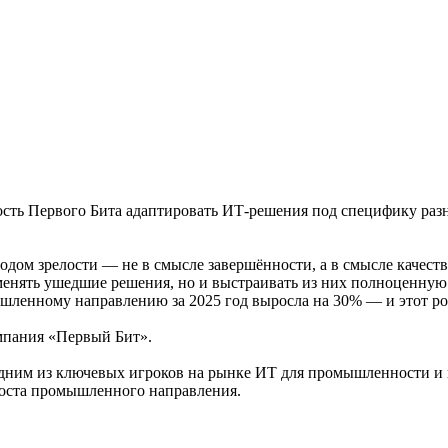
ость Первого Бита адаптировать ИТ‑решения под специфику раз
одом зрелости — не в смысле завершённости, а в смысле качеств
аменять ушедшие решения, но и выстраивать из них полноценную
шленному направлению за 2025 год выросла на 30% — и этот ро
мпания «Первый Бит».
одним из ключевых игроков на рынке ИТ для промышленности и 
роста промышленного направления.