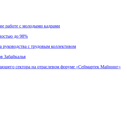
ие работе с молодыми кадрами
ностью до 98%
а руководства с трудовым коллективом
в Забайкалья
вающего сектора на отраслевом форуме «Сеймартек Майнинг»