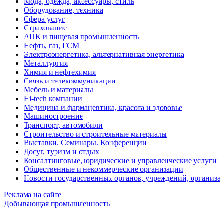
Мода, одежда, аксессуары, стиль
Оборудование, техника
Сфера услуг
Страхование
АПК и пищевая промышленность
Нефть, газ, ГСМ
Электроэнергетика, альтернативная энергетика
Металлургия
Химия и нефтехимия
Связь и телекоммуникации
Мебель и материалы
Hi-tech компании
Медицина и фармацевтика, красота и здоровье
Машиностроение
Транспорт, автомобили
Строительство и строительные материалы
Выставки. Семинары. Конференции
Досуг, туризм и отдых
Консалтинговые, юридические и управленческие услуги
Общественные и некоммерческие организации
Новости государственных органов, учреждений, организ
Реклама на сайте
Добывающая промышленность