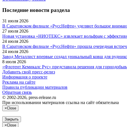
Последние новости раздела
31 июля 2026
В Саратовском филиале «РуссНефти» уделяют большое вниман
27 июля 2026
Новая установка «НИОТЕКС» извлекает вольфрам с эффектив
24 июля 2026
В Саратовском филиале «РуссНефти» прошла очередная встреч
24 июля 2026
Завод Металлист впервые создал уникальный ковш для руднико
8 июля 2026
«Флотент Кемикалс Рус» представила решения для горнодобы
Добавить свой пресс-релиз
Информация о проекте
Реклама на сайте
Правила публикации материалов
Обратная связь
© 2002-2026, press-release.ru
При использовании материалов ссылка на сайт обязательна
×
Close
Закрыть
×
Close