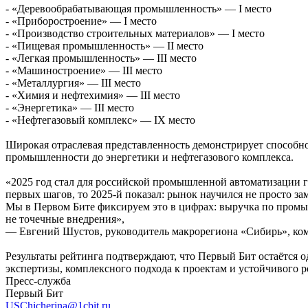
- «Деревообрабатывающая промышленность» — I место
- «Приборостроение» — I место
- «Производство строительных материалов» — I место
- «Пищевая промышленность» — II место
- «Легкая промышленность» — III место
- «Машиностроение» — III место
- «Металлургия» — III место
- «Химия и нефтехимия» — III место
- «Энергетика» — III место
- «Нефтегазовый комплекс» — IX место
Широкая отраслевая представленность демонстрирует способн
промышленности до энергетики и нефтегазового комплекса.
«2025 год стал для российской промышленной автоматизации г
первых шагов, то 2025-й показал: рынок научился не просто з
Мы в Первом Бите фиксируем это в цифрах: выручка по промы
не точечные внедрения»,
— Евгений Шустов, руководитель макрорегиона «Сибирь», ко
Результаты рейтинга подтверждают, что Первый Бит остаётся 
экспертизы, комплексного подхода к проектам и устойчивого 
Пресс-служба
Первый Бит
USChicherina@1cbit.ru