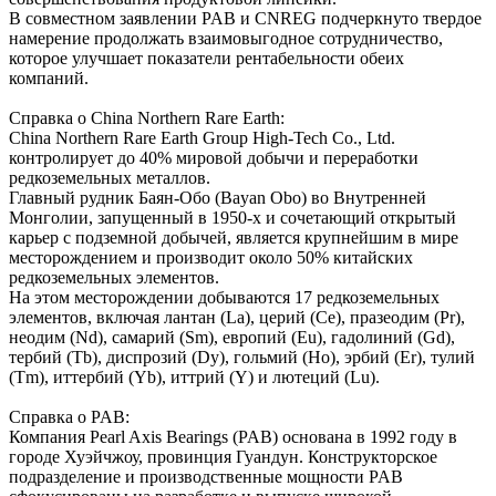
В совместном заявлении PAB и CNREG подчеркнуто твердое
намерение продолжать взаимовыгодное сотрудничество,
которое улучшает показатели рентабельности обеих
компаний.
Справка о China Northern Rare Earth:
China Northern Rare Earth Group High-Tech Co., Ltd.
контролирует до 40% мировой добычи и переработки
редкоземельных металлов.
Главный рудник Баян-Обо (Bayan Obo) во Внутренней
Монголии, запущенный в 1950-х и сочетающий открытый
карьер с подземной добычей, является крупнейшим в мире
месторождением и производит около 50% китайских
редкоземельных элементов.
На этом месторождении добываются 17 редкоземельных
элементов, включая лантан (La), церий (Ce), празеодим (Pr),
неодим (Nd), самарий (Sm), европий (Eu), гадолиний (Gd),
тербий (Tb), диспрозий (Dy), гольмий (Ho), эрбий (Er), тулий
(Tm), иттербий (Yb), иттрий (Y) и лютеций (Lu).
Справка о PAB:
Компания Pearl Axis Bearings (PAB) основана в 1992 году в
городе Хуэйчжоу, провинция Гуандун. Конструкторское
подразделение и производственные мощности PAB