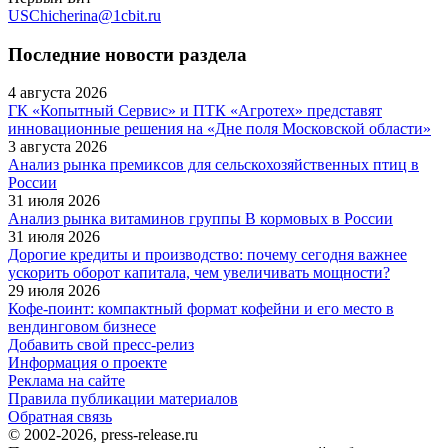
USChicherina@1cbit.ru
Последние новости раздела
4 августа 2026
ГК «Копытный Сервис» и ПТК «Агротех» представят
инновационные решения на «Дне поля Московской области»
3 августа 2026
Анализ рынка премиксов для сельскохозяйственных птиц в
России
31 июля 2026
Анализ рынка витаминов группы В кормовых в России
31 июля 2026
Дорогие кредиты и производство: почему сегодня важнее
ускорить оборот капитала, чем увеличивать мощности?
29 июля 2026
Кофе‑поинт: компактный формат кофейни и его место в
вендинговом бизнесе
Добавить свой пресс-релиз
Информация о проекте
Реклама на сайте
Правила публикации материалов
Обратная связь
© 2002-2026, press-release.ru