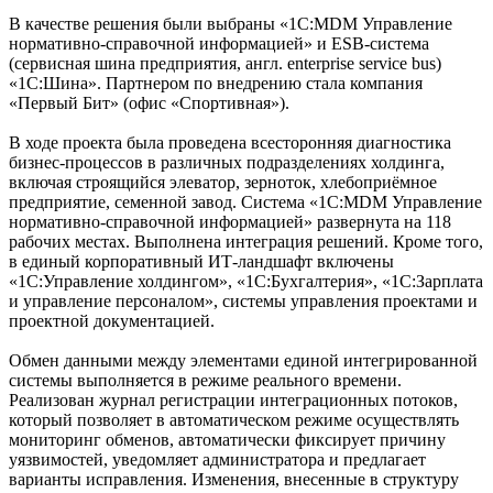
В качестве решения были выбраны «1С:MDM Управление
нормативно-справочной информацией» и ESB-система
(сервисная шина предприятия, англ. enterprise service bus)
«1С:Шина». Партнером по внедрению стала компания
«Первый Бит» (офис «Спортивная»).
В ходе проекта была проведена всесторонняя диагностика
бизнес-процессов в различных подразделениях холдинга,
включая строящийся элеватор, зерноток, хлебоприёмное
предприятие, семенной завод. Система «1С:MDM Управление
нормативно-справочной информацией» развернута на 118
рабочих местах. Выполнена интеграция решений. Кроме того,
в единый корпоративный ИТ-ландшафт включены
«1С:Управление холдингом», «1С:Бухгалтерия», «1С:Зарплата
и управление персоналом», системы управления проектами и
проектной документацией.
Обмен данными между элементами единой интегрированной
системы выполняется в режиме реального времени.
Реализован журнал регистрации интеграционных потоков,
который позволяет в автоматическом режиме осуществлять
мониторинг обменов, автоматически фиксирует причину
уязвимостей, уведомляет администратора и предлагает
варианты исправления. Изменения, внесенные в структуру