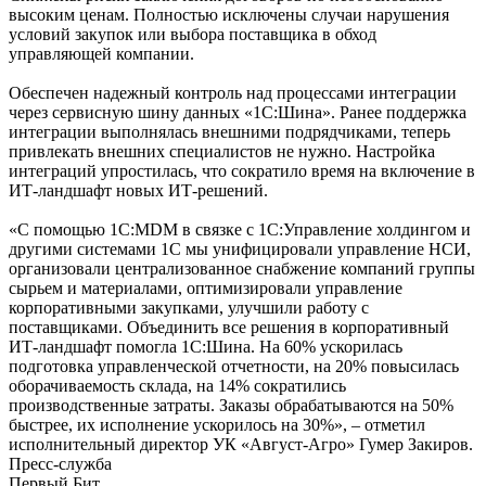
высоким ценам. Полностью исключены случаи нарушения
условий закупок или выбора поставщика в обход
управляющей компании.
Обеспечен надежный контроль над процессами интеграции
через сервисную шину данных «1С:Шина». Ранее поддержка
интеграции выполнялась внешними подрядчиками, теперь
привлекать внешних специалистов не нужно. Настройка
интеграций упростилась, что сократило время на включение в
ИТ-ландшафт новых ИТ-решений.
«С помощью 1С:MDM в связке с 1С:Управление холдингом и
другими системами 1С мы унифицировали управление НСИ,
организовали централизованное снабжение компаний группы
сырьем и материалами, оптимизировали управление
корпоративными закупками, улучшили работу с
поставщиками. Объединить все решения в корпоративный
ИТ-ландшафт помогла 1С:Шина. На 60% ускорилась
подготовка управленческой отчетности, на 20% повысилась
оборачиваемость склада, на 14% сократились
производственные затраты. Заказы обрабатываются на 50%
быстрее, их исполнение ускорилось на 30%», – отметил
исполнительный директор УК «Август-Агро» Гумер Закиров.
Пресс-служба
Первый Бит