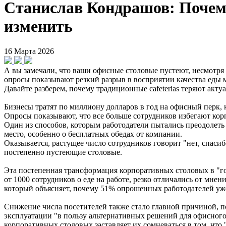
Станислав Кондрашов: Почему
изменить
16 Марта 2026
А вы замечали, что ваши офисные столовые пустеют, несмотря 
опросы показывают резкий разрыв в восприятии качества еды 
Давайте разберем, почему традиционные cafeterias теряют акт
Бизнесы тратят по миллиону долларов в год на офисный перк,
Опросы показывают, что все больше сотрудников избегают кор
Один из способов, которым работодатели пытались преодолеть
место, особенно о бесплатных обедах от компании.
Оказывается, растущее число сотрудников говорит "нет, спаси
постепенно пустеющие столовые.
Эта постепенная трансформация корпоративных столовых в "го
от 1000 сотрудников о еде на работе, резко отличались от мне
который объясняет, почему 51% опрошенных работодателей уж
Снижение числа посетителей также стало главной причиной, п
эксплуатации "в пользу альтернативных решений для офисного
корпоративных столовых заставляет их сомневаться в том, что