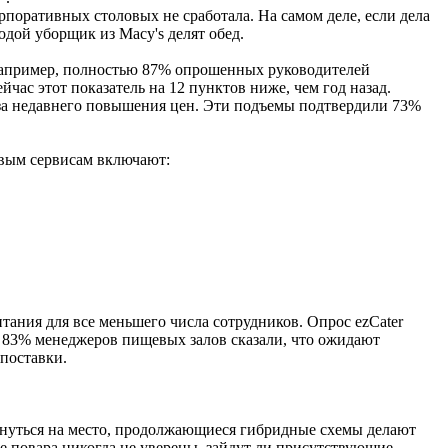
рпоративных столовых не сработала. На самом деле, если дела
одой уборщик из Macy's делят обед.
 Например, полностью 87% опрошенных руководителей
ас этот показатель на 12 пунктов ниже, чем год назад.
за недавнего повышения цен. Эти подъемы подтвердили 73%
евым сервисам включают:
тания для все меньшего числа сотрудников. Опрос ezCater
, 83% менеджеров пищевых залов сказали, что ожидают
 поставки.
рнуться на место, продолжающиеся гибридные схемы делают
е повара никогда не уверены, зайдут ли присутствующие