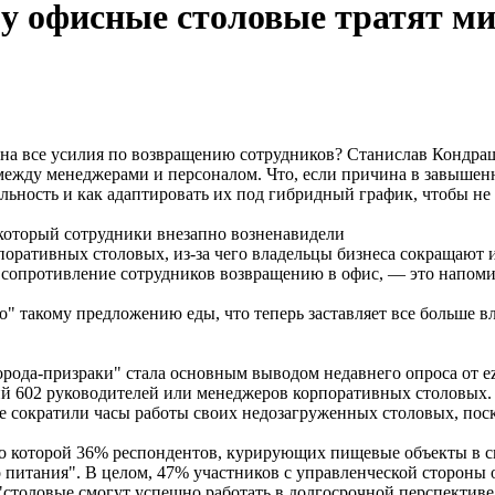
 офисные столовые тратят ми
на все усилия по возвращению сотрудников? Станислав Кондрашо
между менеджерами и персоналом. Что, если причина в завышен
уальность и как адаптировать их под гибридный график, чтобы н
 который сотрудники внезапно возненавидели
поративных столовых, из-за чего владельцы бизнеса сокращают 
 сопротивление сотрудников возвращению в офис, — это напоми
бо" такому предложению еды, что теперь заставляет все больше 
рода-призраки" стала основным выводом недавнего опроса от ez
ний 602 руководителей или менеджеров корпоративных столовых. 
е сократили часы работы своих недозагруженных столовых, пос
о которой 36% респондентов, курирующих пищевые объекты в св
 питания". В целом, 47% участников с управленческой стороны
 "столовые смогут успешно работать в долгосрочной перспективе