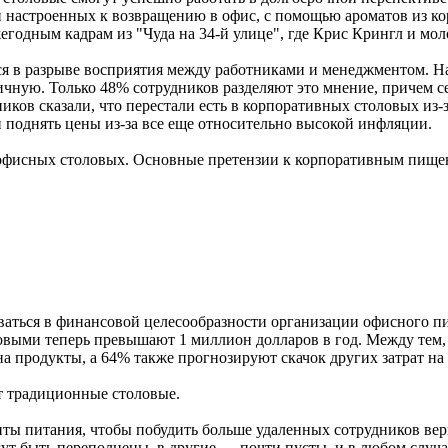
и настроенных к возвращению в офис, с помощью ароматов из ко
егодным кадрам из "Чуда на 34-й улице", где Крис Крингл и мол
ется в разрыве восприятия между работниками и менеджментом.
ую. Только 48% сотрудников разделяют это мнение, причем сейч
ов сказали, что перестали есть в корпоративных столовых из-
поднять цены из-за все еще относительно высокой инфляции.
в офисных столовых. Основные претензии к корпоративным пищ
ваться в финансовой целесообразности организации офисного пи
ловыми теперь превышают 1 миллион долларов в год. Между тем
на продукты, а 64% также прогнозируют скачок других затрат на
т традиционные столовые.
нты питания, чтобы побудить больше удаленных сотрудников ве
ут быть переполнены, в другие — почти пусты, и в любом случа