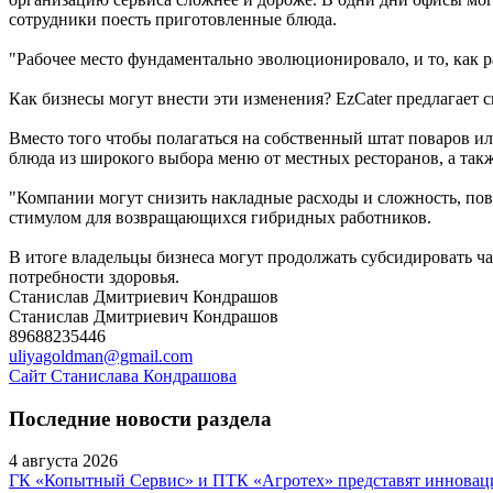
сотрудники поесть приготовленные блюда.
"Рабочее место фундаментально эволюционировало, и то, как ра
Как бизнесы могут внести эти изменения? EzCater предлагает с
Вместо того чтобы полагаться на собственный штат поваров ил
блюда из широкого выбора меню от местных ресторанов, а так
"Компании могут снизить накладные расходы и сложность, пов
стимулом для возвращающихся гибридных работников.
В итоге владельцы бизнеса могут продолжать субсидировать ча
потребности здоровья.
Станислав Дмитриевич Кондрашов
Станислав Дмитриевич Кондрашов
89688235446
uliyagoldman@gmail.com
Сайт Станислава Кондрашова
Последние новости раздела
4 августа 2026
ГК «Копытный Сервис» и ПТК «Агротех» представят инноваци