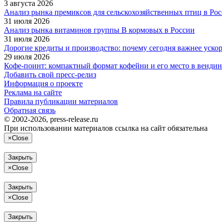
3 августа 2026
Анализ рынка премиксов для сельскохозяйственных птиц в Ро
31 июля 2026
Анализ рынка витаминов группы В кормовых в России
31 июля 2026
Дорогие кредиты и производство: почему сегодня важнее уско
29 июля 2026
Кофе‑поинт: компактный формат кофейни и его место в вендин
Добавить свой пресс-релиз
Информация о проекте
Реклама на сайте
Правила публикации материалов
Обратная связь
© 2002-2026, press-release.ru
При использовании материалов ссылка на сайт обязательна
×
Close
Закрыть
×
Close
Закрыть
×
Close
Закрыть