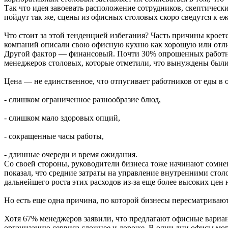
Так что идея завоевать расположение сотрудников, скептическ
пойдут так же, сцены из офисных столовых скоро сведутся к еж
Что стоит за этой тенденцией избегания? Часть причины кро
компаний описали свою офисную кухню как хорошую или отличн
Другой фактор — финансовый. Почти 30% опрошенных работник
менеджеров столовых, которые отметили, что вынуждены были 
Цена — не единственное, что отпугивает работников от еды 
- слишком ограниченное разнообразие блюд,
- слишком мало здоровых опций,
- сокращенные часы работы,
- длинные очереди и время ожидания.
Со своей стороны, руководители бизнеса тоже начинают сомне
показал, что средние затраты на управление внутренними сто
дальнейшего роста этих расходов из-за еще более высоких цен 
Но есть еще одна причина, по которой бизнесы пересматриваю
Хотя 67% менеджеров заявили, что предлагают офисные вариа
организацию сервиса сложнее и дороже. В одни дни офисы мог