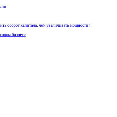
ссии
рить оборот капитала, чем увеличивать мощности?
говом бизнесе