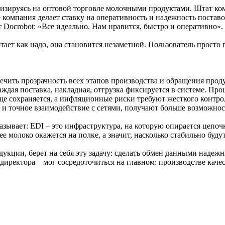
лизируясь на оптовой торговле молочными продуктами. Штат ко
компания делает ставку на оперативность и надежность поставо
Docrobot: «Все идеально. Нам нравится, быстро и оперативно».
ает как надо, она становится незаметной. Пользователь просто п
печить прозрачность всех этапов производства и обращения про
 Каждая поставка, накладная, отгрузка фиксируется в системе. П
ще сохраняется, а инфляционные риски требуют жесткого контрол
и точное взаимодействие с сетями, получают больше возможност
зывает: EDI – это инфраструктура, на которую опирается цепоч
е молоко окажется на полке, а значит, насколько стабильно буд
дукции, берет на себя эту задачу: сделать обмен данными над
о директора – мог сосредоточиться на главном: производстве кач