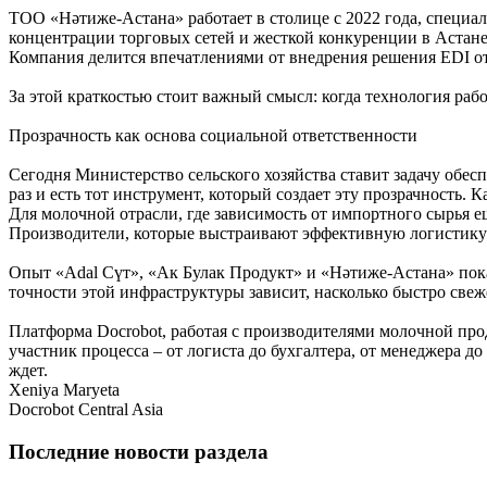
ТОО «Нәтиже-Астана» работает в столице с 2022 года, специа
концентрации торговых сетей и жесткой конкуренции в Астане 
Компания делится впечатлениями от внедрения решения EDI от 
За этой краткостью стоит важный смысл: когда технология работ
Прозрачность как основа социальной ответственности
Сегодня Министерство сельского хозяйства ставит задачу обес
раз и есть тот инструмент, который создает эту прозрачность.
Для молочной отрасли, где зависимость от импортного сырья е
Производители, которые выстраивают эффективную логистику 
Опыт «Adal Сүт», «Ак Булак Продукт» и «Нәтиже-Астана» пока
точности этой инфраструктуры зависит, насколько быстро свеже
Платформа Docrobot, работая с производителями молочной про
участник процесса – от логиста до бухгалтера, от менеджера д
ждет.
Xeniya Maryeta
Docrobot Central Asia
Последние новости раздела