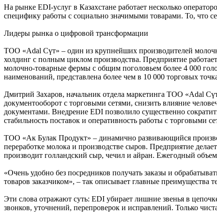
На рынке EDI-услуг в Казахстане работает несколько оператор
специфику работы с социально значимыми товарами. То, что с
Лидеры рынка о цифровой трансформации
ТОО «Adal Сүт» – один из крупнейших производителей молочн
холдинг с полным циклом производства. Предприятие работает
молочно-товарные фермы с общим поголовьем более 4 000 го
наименований, представлена более чем в 10 000 торговых точка
Дмитрий Захаров, начальник отдела маркетинга ТОО «Adal Сүт
документооборот с торговыми сетями, снизить влияние челове
документами. Внедрение EDI позволило существенно сократить
стабильность поставок и оперативность работы с торговыми се
ТОО «Ак Булак Продукт» – динамично развивающийся производ
переработке молока и производстве сыров. Предприятие делае
производит голландский сыр, чечил и айран. Ежегодный объем 
«Очень удобно без посредников получать заказы и обрабатыват
товаров заказчиком», – так описывает главные преимущества 
Эти слова отражают суть: EDI убирает лишние звенья в цепочк
звонков, уточнений, перепроверок и исправлений. Только чиста