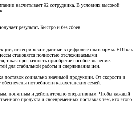
мпании насчитывает 92 сотрудника. В условиях высокой
к.
олучает результат. Быстро и без сбоев.
дукции, интегрировать данные в цифровые платформы. EDI как
роцессы становятся полностью отслеживаемыми.
я, такая прозрачность приобретает особое значение.
ей для стабильной работы и сдерживания цен.
ка поставок социально значимой продукции. От скорости и
ут обеспечены потребности казахстанских семей.
ежным, понятным и действительно оперативным. Чтобы каждый
ественного продукта и своевременных поставках тем, кто этого