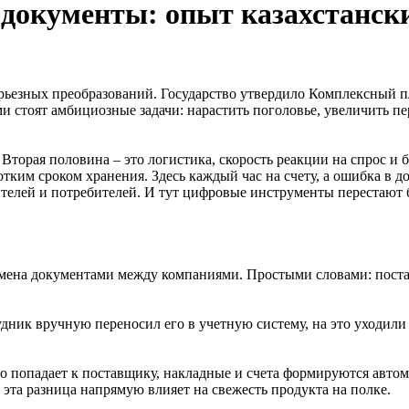
документы: опыт казахстанск
ерьезных преобразований. Государство утвердило Комплексный п
 стоят амбициозные задачи: нарастить поголовье, увеличить пе
торая половина – это логистика, скорость реакции на спрос и 
отким сроком хранения. Здесь каждый час на счету, а ошибка в 
дителей и потребителей. И тут цифровые инструменты перестают
го обмена документами между компаниями. Простыми словами: пос
удник вручную переносил его в учетную систему, на это уходили
о попадает к поставщику, накладные и счета формируются автома
 эта разница напрямую влияет на свежесть продукта на полке.