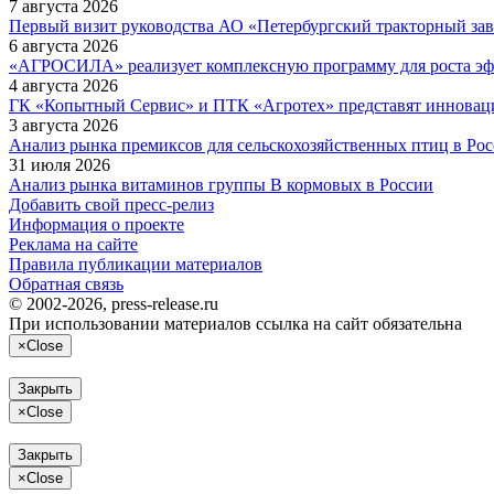
7 августа 2026
Первый визит руководства АО «Петербургский тракторный зав
6 августа 2026
«АГРОСИЛА» реализует комплексную программу для роста эф
4 августа 2026
ГК «Копытный Сервис» и ПТК «Агротех» представят инноваци
3 августа 2026
Анализ рынка премиксов для сельскохозяйственных птиц в Ро
31 июля 2026
Анализ рынка витаминов группы В кормовых в России
Добавить свой пресс-релиз
Информация о проекте
Реклама на сайте
Правила публикации материалов
Обратная связь
© 2002-2026, press-release.ru
При использовании материалов ссылка на сайт обязательна
×
Close
Закрыть
×
Close
Закрыть
×
Close