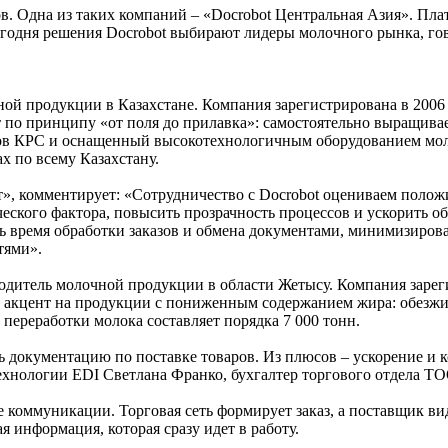
ов. Одна из таких компаний – «Docrobot Центральная Азия». Пл
егодня решения Docrobot выбирают лидеры молочного рынка, го
ой продукции в Казахстане. Компания зарегистрирована в 2006 
 по принципу «от поля до прилавка»: самостоятельно выращивае
лов КРС и оснащенный высокотехнологичным оборудованием мол
х по всему Казахстану.
», комментирует: «Сотрудничество с Docrobot оцениваем полож
ческого фактора, повысить прозрачность процессов и ускорить 
 время обработки заказов и обмена документами, минимизирова
тями».
итель молочной продукции в области Жетысу. Компания зарегис
т акцент на продукции с пониженным содержанием жира: обезжир
переработки молока составляет порядка 7 000 тонн.
ь документацию по поставке товаров. Из плюсов – ускорение и 
технологии EDI Светлана Франко, бухгалтер торгового отдела Т
е коммуникации. Торговая сеть формирует заказ, а поставщик в
я информация, которая сразу идет в работу.