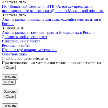
4 августа 2026
ГК «Копытный Сервис» и ПТК «Агротех» представят
инновационные решения на «Дне поля Московской области»
3 августа 2026
Анализ рынка премиксов для сельскохозяйственных птиц в
России
31 июля 2026
Анализ рынка витаминов группы В кормовых в России
Добавить свой пресс-релиз
Информация о проекте
Реклама на сайте
Правила публикации материалов
Обратная связь
© 2002-2026, press-release.ru
При использовании материалов ссылка на сайт обязательна
×
Close
Закрыть
×
Close
Закрыть
×
Close
Закрыть