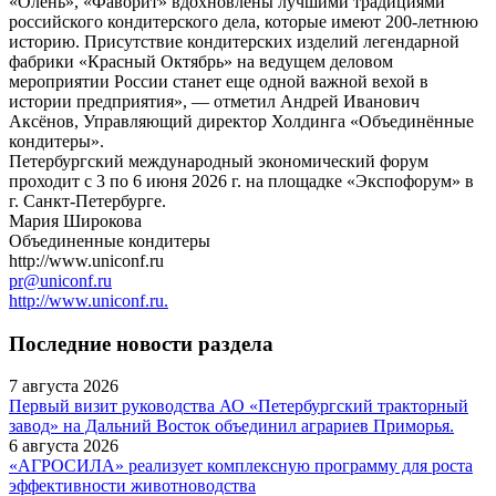
«Олень», «Фаворит» вдохновлены лучшими традициями
российского кондитерского дела, которые имеют 200-летнюю
историю. Присутствие кондитерских изделий легендарной
фабрики «Красный Октябрь» на ведущем деловом
мероприятии России станет еще одной важной вехой в
истории предприятия», — отметил Андрей Иванович
Аксёнов, Управляющий директор Холдинга «Объединённые
кондитеры».
Петербургский международный экономический форум
проходит с 3 по 6 июня 2026 г. на площадке «Экспофорум» в
г. Санкт-Петербурге.
Мария Широкова
Объединенные кондитеры
http://www.uniconf.ru
pr@uniconf.ru
http://www.uniconf.ru.
Последние новости раздела
7 августа 2026
Первый визит руководства АО «Петербургский тракторный
завод» на Дальний Восток объединил аграриев Приморья.
6 августа 2026
«АГРОСИЛА» реализует комплексную программу для роста
эффективности животноводства