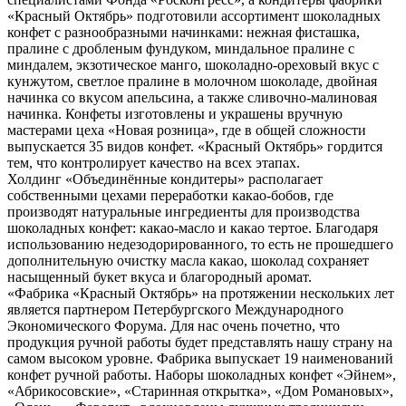
«Красный Октябрь» подготовили ассортимент шоколадных
конфет с разнообразными начинками: нежная фисташка,
пралине с дробленым фундуком, миндальное пралине с
миндалем, экзотическое манго, шоколадно-ореховый вкус с
кунжутом, светлое пралине в молочном шоколаде, двойная
начинка со вкусом апельсина, а также сливочно-малиновая
начинка. Конфеты изготовлены и украшены вручную
мастерами цеха «Новая розница», где в общей сложности
выпускается 35 видов конфет. «Красный Октябрь» гордится
тем, что контролирует качество на всех этапах.
Холдинг «Объединённые кондитеры» располагает
собственными цехами переработки какао-бобов, где
производят натуральные ингредиенты для производства
шоколадных конфет: какао-масло и какао тертое. Благодаря
использованию недезодорированного, то есть не прошедшего
дополнительную очистку масла какао, шоколад сохраняет
насыщенный букет вкуса и благородный аромат.
«Фабрика «Красный Октябрь» на протяжении нескольких лет
является партнером Петербургского Международного
Экономического Форума. Для нас очень почетно, что
продукция ручной работы будет представлять нашу страну на
самом высоком уровне. Фабрика выпускает 19 наименований
конфет ручной работы. Наборы шоколадных конфет «Эйнем»,
«Абрикосовские», «Старинная открытка», «Дом Романовых»,